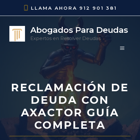
Saltar
LLAMA AHORA
912 901 381
al
contenido
Abogados Para Deudas
Expertos en Resolver Deudas
MENÚ
RECLAMACIÓN DE
DEUDA CON
AXACTOR GUÍA
COMPLETA