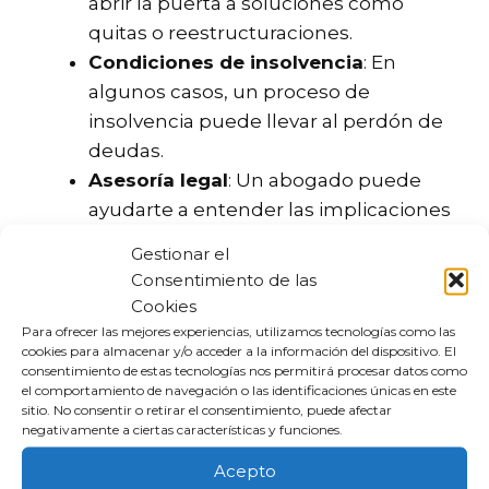
abrir la puerta a soluciones como
quitas o reestructuraciones.
Condiciones de insolvencia
: En
algunos casos, un proceso de
insolvencia puede llevar al perdón de
deudas.
Asesoría legal
: Un abogado puede
ayudarte a entender las implicaciones
legales del perdón de deuda.
Gestionar el
Consentimiento de las
My Axactor es
Cookies
Para ofrecer las mejores experiencias, utilizamos tecnologías como las
cookies para almacenar y/o acceder a la información del dispositivo. El
My Axactor es una plataforma que permite a
consentimiento de estas tecnologías nos permitirá procesar datos como
los usuarios gestionar sus deudas de
el comportamiento de navegación o las identificaciones únicas en este
sitio. No consentir o retirar el consentimiento, puede afectar
manera digital. A través de esta herramienta,
negativamente a ciertas características y funciones.
los deudores pueden:
Acepto