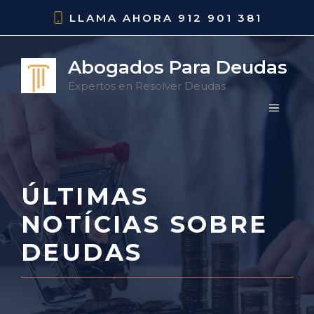
Saltar
LLAMA AHORA
912 901 381
al
contenido
Abogados Para Deudas
Expertos en Resolver Deudas
MENÚ
ÚLTIMAS
NOTÍCIAS SOBRE
DEUDAS