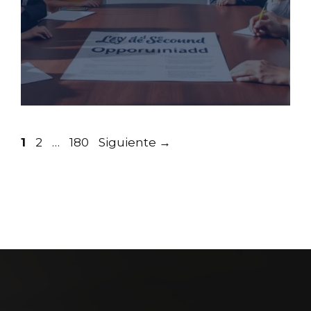
Página
Página
Página
1
2
…
180
Siguiente
→