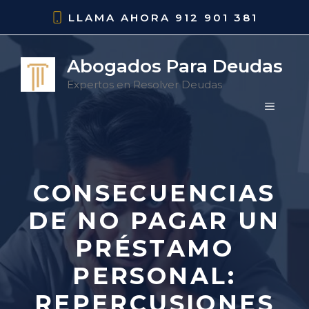
Saltar
LLAMA AHORA
912 901 381
al
contenido
Abogados Para Deudas
Expertos en Resolver Deudas
MENÚ
CONSECUENCIAS
DE NO PAGAR UN
PRÉSTAMO
PERSONAL:
REPERCUSIONES