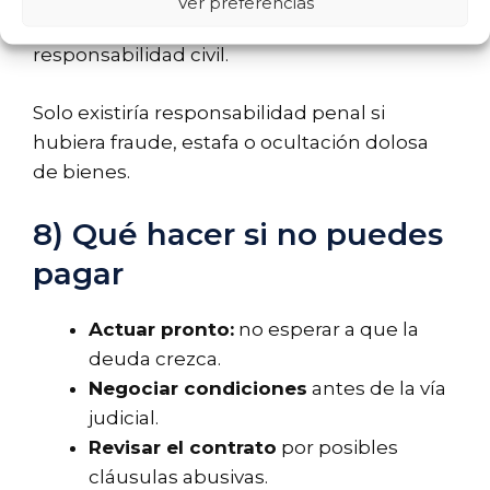
Ver preferencias
solo, no constituye delito. Se trata de una
responsabilidad civil.
Solo existiría responsabilidad penal si
hubiera fraude, estafa o ocultación dolosa
de bienes.
8) Qué hacer si no puedes
pagar
Actuar pronto:
no esperar a que la
deuda crezca.
Negociar condiciones
antes de la vía
judicial.
Revisar el contrato
por posibles
cláusulas abusivas.