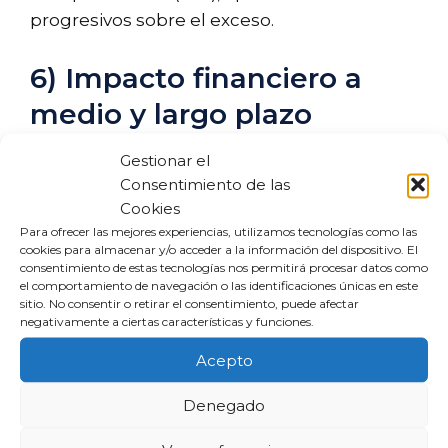
progresivos sobre el exceso.
6) Impacto financiero a
medio y largo plazo
Gestionar el
Dificultad para acceder a crédito
Consentimiento de las
futuro.
Cookies
Aumento del coste total de la deuda.
Para ofrecer las mejores experiencias, utilizamos tecnologías como las
Estrés financiero prolongado.
cookies para almacenar y/o acceder a la información del dispositivo. El
consentimiento de estas tecnologías nos permitirá procesar datos como
Posible deterioro patrimonial si hay
el comportamiento de navegación o las identificaciones únicas en este
subastas.
sitio. No consentir o retirar el consentimiento, puede afectar
negativamente a ciertas características y funciones.
7) ¿Es delito no pagar un
Acepto
préstamo?
Denegado
El impago de un préstamo personal, por sí