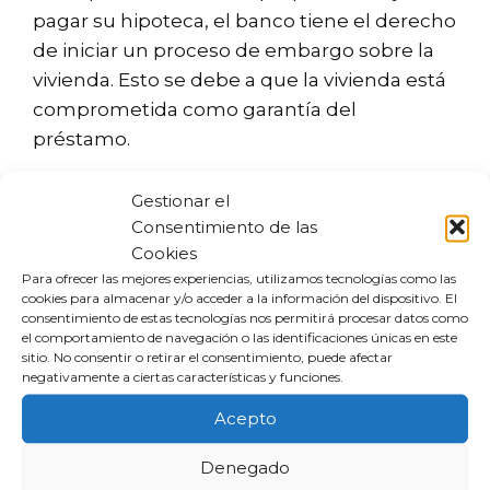
pagar su hipoteca, el banco tiene el derecho
de iniciar un proceso de embargo sobre la
vivienda. Esto se debe a que la vivienda está
comprometida como garantía del
préstamo.
En este caso, el propietario puede perder no
Gestionar el
solo la vivienda, sino también el dinero que
Consentimiento de las
Cookies
ya ha pagado en concepto de hipoteca. Por
Para ofrecer las mejores experiencias, utilizamos tecnologías como las
ello, es fundamental actuar rápidamente y
cookies para almacenar y/o acceder a la información del dispositivo. El
buscar asesoría legal si se enfrenta a esta
consentimiento de estas tecnologías nos permitirá procesar datos como
el comportamiento de navegación o las identificaciones únicas en este
situación.
sitio. No consentir o retirar el consentimiento, puede afectar
negativamente a ciertas características y funciones.
¿Qué derechos tienes si te
Acepto
embargan la vivienda?
Denegado