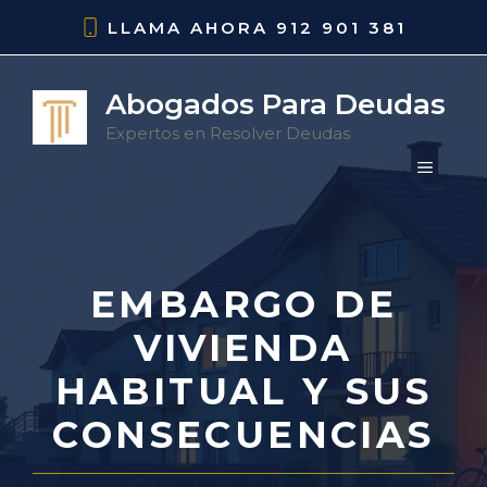
Saltar
LLAMA AHORA
912 901 381
al
contenido
Abogados Para Deudas
Expertos en Resolver Deudas
MENÚ
EMBARGO DE
VIVIENDA
HABITUAL Y SUS
CONSECUENCIAS