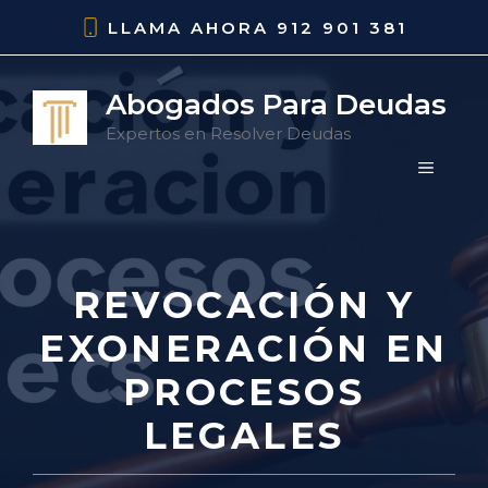
Saltar
LLAMA AHORA
912 901 381
al
contenido
Abogados Para Deudas
Expertos en Resolver Deudas
MENÚ
REVOCACIÓN Y
EXONERACIÓN EN
PROCESOS
LEGALES