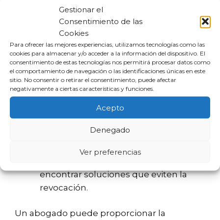
Gestionar el
revocación?
Consentimiento de las
Cookies
Contar con un abogado especializado en
Para ofrecer las mejores experiencias, utilizamos tecnologías como las
cookies para almacenar y/o acceder a la información del dispositivo. El
situaciones de deuda es fundamental para
consentimiento de estas tecnologías nos permitirá procesar datos como
navegar estos procesos. La asesoría legal
el comportamiento de navegación o las identificaciones únicas en este
sitio. No consentir o retirar el consentimiento, puede afectar
adecuada puede ayudar a:
negativamente a ciertas características y funciones.
Acepto
Identificar las posibilidades de
revocación en un caso específico.
Denegado
Preparar una defensa efectiva ante la
revocación de la exoneración.
Ver preferencias
Negociar con los acreedores para
encontrar soluciones que eviten la
revocación.
Un abogado puede proporcionar la