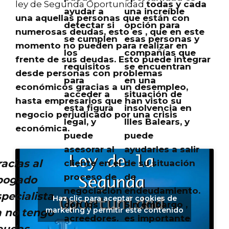
ley de Segunda Oportunidad
todas y cada
ayudar a
una increíble
una aquellas personas que están con
detectar si
opción para
numerosas deudas, esto es ,
que en este
se cumplen
esas personas y
momento no pueden para realizar en
los
compañías que
frente de sus deudas
. Esto puede integrar
requisitos
se encuentran
desde personas con problemas
para
en una
económicos gracias a un desempleo,
acceder a
situación de
hasta empresarios que han visto su
esta figura
insolvencia en
negocio perjudicado por una crisis
legal, y
Illes Balears, y
económica.
puede
puede
asesorar al
ayudarles a salir
acias al
cliente en el
de su situación
proceso de
de
bogado
negociación
endeudamiento.
pecialista
Haz clic para aceptar cookies de
con los
Sin embargo ,
marketing y permitir este contenido
a no tengo
acreedores.
es importante
eudas