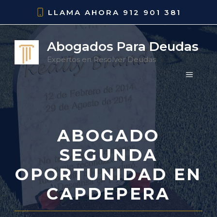
Saltar
LLAMA AHORA
912 901 381
al
contenido
Abogados Para Deudas
Expertos en Resolver Deudas
MENÚ
ABOGADO
SEGUNDA
OPORTUNIDAD EN
CAPDEPERA