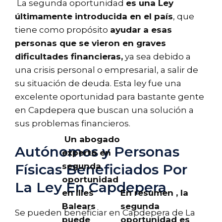
La segunda oportunidad
es una Ley
últimamente introducida en el país
, que
tiene como propósito
ayudar a esas
personas que se vieron en graves
dificultades financieras,
ya sea debido a
una crisis personal o empresarial, a salir de
su situación de deuda. Esta ley fue una
excelente oportunidad para bastante gente
en Capdepera que buscan una solución a
sus problemas financieros.
Un abogado
Autónomos y Personas
experto en
segunda
Físicas Beneficiados Por
oportunidad
La Ley En Capdepera
en Illes
En resumen , la
Balears
segunda
Se pueden beneficiar en Capdepera de La
puede
oportunidad es