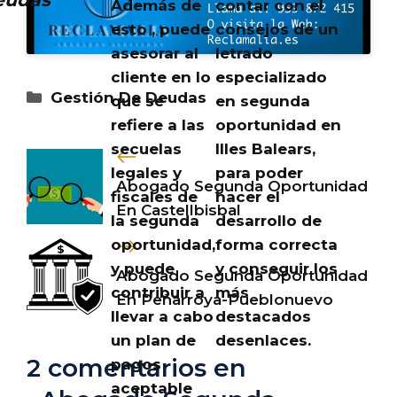
Además de
contar con el
esto , puede
consejos de un
asesorar al
letrado
cliente en lo
especializado
Categorías
Gestión De Deudas
que se
en segunda
refiere a las
oportunidad en
secuelas
Illes Balears,
legales y
para poder
Abogado Segunda Oportunidad
fiscales de
hacer el
En Castellbisbal
la segunda
desarrollo de
oportunidad,
forma correcta
y puede
y conseguir los
Abogado Segunda Oportunidad
contribuir a
más
En Peñarroya-Pueblonuevo
llevar a cabo
destacados
un plan de
desenlaces.
2 comentarios en
pagos
aceptable