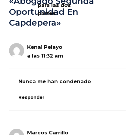
«Abogado Segunda
para las dos
Oportunidad En
partes.
Capdepera»
Kenai Pelayo
a las 11:32 am
Nunca me han condenado
Responder
Marcos Carrillo