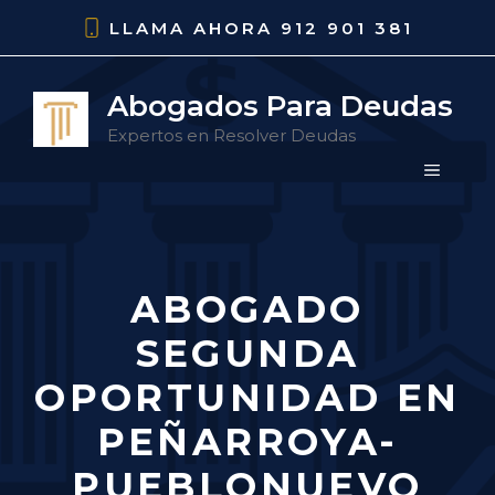
Saltar
LLAMA AHORA
912 901 381
al
contenido
Abogados Para Deudas
Expertos en Resolver Deudas
MENÚ
ABOGADO
SEGUNDA
OPORTUNIDAD EN
PEÑARROYA-
PUEBLONUEVO