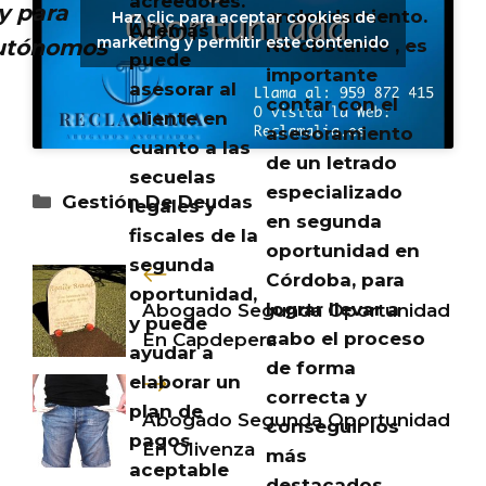
acreedores.
y para
endeudamiento.
Haz clic para aceptar cookies de
Además ,
marketing y permitir este contenido
utónomos
No obstante , es
puede
importante
asesorar al
contar con el
cliente en
asesoramiento
cuanto a las
de un letrado
secuelas
especializado
Categorías
Gestión De Deudas
legales y
en segunda
fiscales de la
oportunidad en
segunda
Córdoba, para
oportunidad,
lograr llevar a
Abogado Segunda Oportunidad
y puede
cabo el proceso
En Capdepera
ayudar a
de forma
elaborar un
correcta y
plan de
Abogado Segunda Oportunidad
conseguir los
pagos
En Olivenza
más
aceptable
destacados