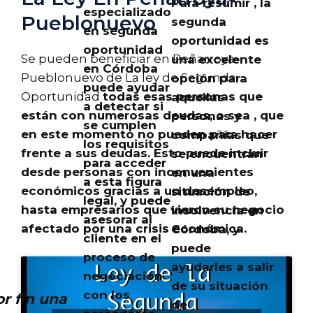
Para resumir , la
especializado
Pueblonuevo
segunda
en segunda
oportunidad es
oportunidad
Se pueden beneficiar en Peñarroya-
una excelente
en Córdoba
Pueblonuevo de La ley de Segunda
opción para
puede ayudar
Oportunidad
todas esas personas que
aquellas
a detectar si
están con numerosas deudas, o sea ,
que
personas y
se cumplen
en este momento no pueden para hacer
compañías que
los requisitos
frente a sus deudas
. Esto puede incluir
se encuentran
para acceder
desde personas con inconvenientes
en una
a esta figura
económicos gracias a un desempleo,
situación de
legal, y puede
hasta empresarios que vieron su negocio
insolvencia en
asesorar al
afectado por una crisis económica.
Córdoba, y
cliente en el
puede
proceso de
ayudarles a salir
negociación
de su situación
con los
r fin una
de