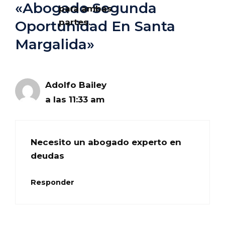
«Abogado Segunda
para ambas
partes.
Oportunidad En Santa
Margalida»
Adolfo Bailey
a las 11:33 am
Necesito un abogado experto en
deudas
Responder