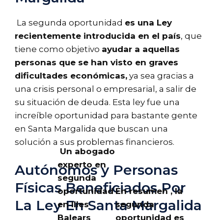
La segunda oportunidad
es una Ley
recientemente introducida en el país
, que
tiene como objetivo
ayudar a aquellas
personas que se han visto en graves
dificultades económicas,
ya sea gracias a
una crisis personal o empresarial, a salir de
su situación de deuda. Esta ley fue una
increíble oportunidad para bastante gente
en Santa Margalida que buscan una
solución a sus problemas financieros.
Un abogado
experto en
Autónomos y Personas
segunda
Físicas Beneficiados Por
oportunidad
En resumen , la
La Ley En Santa Margalida
en Illes
segunda
Balears
oportunidad es