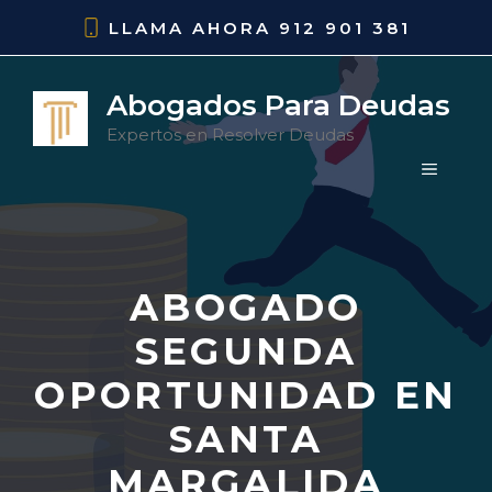
Saltar
LLAMA AHORA
912 901 381
al
contenido
Abogados Para Deudas
Expertos en Resolver Deudas
MENÚ
ABOGADO
SEGUNDA
OPORTUNIDAD EN
SANTA
MARGALIDA