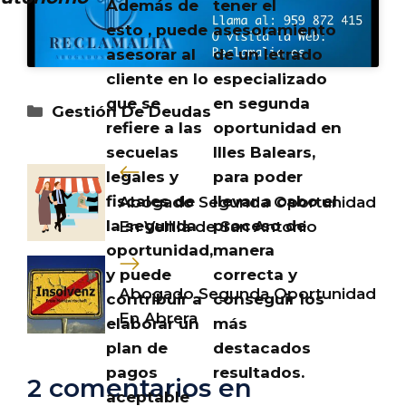
Además de
tener el
esto , puede
asesoramiento
asesorar al
de un letrado
cliente en lo
especializado
que se
en segunda
Categorías
Gestión De Deudas
refiere a las
oportunidad en
secuelas
Illes Balears,
legales y
para poder
fiscales de
llevar a cabo el
Abogado Segunda Oportunidad
la segunda
proceso de
En Velilla de San Antonio
oportunidad,
manera
y puede
correcta y
Abogado Segunda Oportunidad
contribuir a
conseguir los
En Abrera
elaborar un
más
plan de
destacados
pagos
resultados.
2 comentarios en
aceptable