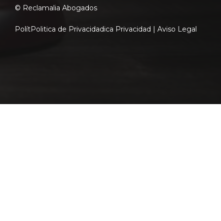
© Reclamalia Abogados
Polít
Politica de Privacidad
ica Privacidad |
Aviso Legal