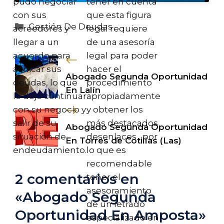
pudo negociar
tener en cuenta
con sus
que esta figura
Categorías
Gestión De Deudas
acreedores y
legal requiere
llegar a un
de una asesoría
acuerdo para
legal para poder
achicar sus
hacer el
Abogado Segunda Oportunidad
deudas, lo que
procedimiento
En Lalín
le dejó continuar
apropiadamente
con su negocio y
y obtener los
salir de su
más destacados
Abogado Segunda Oportunidad
situación de
desenlaces , por
En Torres de Cotillas (Las)
endeudamiento.
lo que es
recomendable
2 comentarios en
tener el
asesoramiento
«Abogado Segunda
de un letrado
Oportunidad En Amposta»
especializado en