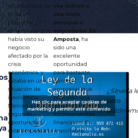
oportunidad, es
sea debido a
el de un
una crisis
pequeño
personal o
empresario que
empresarial. En
había visto su
Amposta
, ha
negocio
sido una
afectado por la
excelente
crisis
oportunidad
económica, y
para bastante
os
estaba en una
gente y
situación de
empresas que
¿Sirve la l
insolvencia.
procuran una
para
Haz clic para aceptar cookies de
Merced a la
solución a sus
marketing y permitir este contenido
autónom
segunda
inconvenientes
na
oportunidad,
financieros. Es
ya
este empresario
importante