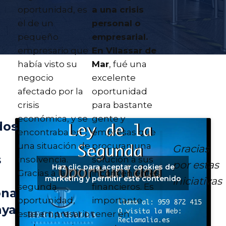
oportunidad, es
a una crisis
el de un
personal o
pequeño
empresarial.
empresario que
En Vilassar de
había visto su
Mar
, fué una
negocio
excelente
afectado por la
oportunidad
crisis
para bastante
económica, y se
gente y
dos
encontraba en
empresas que
una situación de
procuran una
Gracias
s
insolvencia.
solución a sus
por estas
Haz clic para aceptar cookies de
Gracias a la
inconvenientes
marketing y permitir este contenido
iniciativas
segunda
financieros. Es
ona
oportunidad,
importante
nya
este empresario
tener en