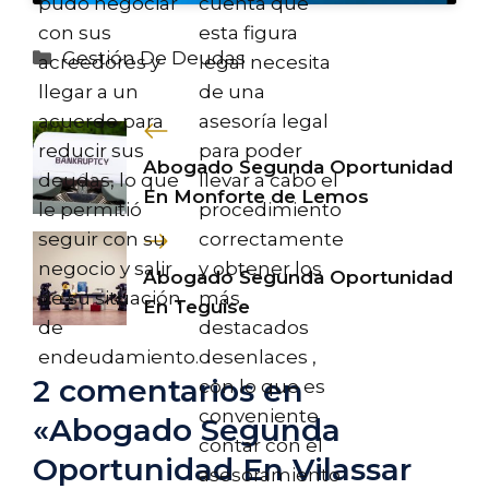
pudo negociar
cuenta que
con sus
esta figura
Categorías
Gestión De Deudas
acreedores y
legal necesita
llegar a un
de una
acuerdo para
asesoría legal
reducir sus
para poder
Abogado Segunda Oportunidad
deudas, lo que
llevar a cabo el
En Monforte de Lemos
le permitió
procedimiento
seguir con su
correctamente
negocio y salir
y obtener los
Abogado Segunda Oportunidad
de su situación
más
En Teguise
de
destacados
endeudamiento.
desenlaces ,
2 comentarios en
con lo que es
conveniente
«Abogado Segunda
contar con el
Oportunidad En Vilassar
asesoramiento