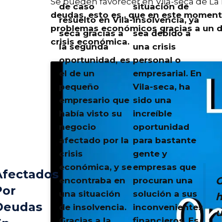
Se pueden favorecer en Vila-seca de L
de caso
situación de
deudas, esto es ,
que en este momento
resuelto en Vila-
insolvencia, ya
problemas económicos gracias a un d
seca gracias a
sea debido a
crisis económica.
la segunda
una crisis
oportunidad, es
personal o
el de un
empresarial. En
pequeño
Vila-seca
, ha
empresario que
sido una
había visto su
increíble
negocio
oportunidad
afectado por la
para bastante
crisis
gente y
económica, y se
empresas que
Afectados
G
encontraba en
procuran una
Por
una situación
solución a sus
h
Deudas
de insolvencia.
inconvenientes
Gracias a la
financieros. Es