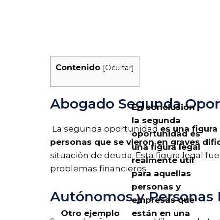
Contenido
[
Ocultar
]
Abogado Segunda Oport
En conclusión ,
la segunda
La segunda oportunidad
es una figura
oportunidad es
personas que se vieron en graves dific
una figura legal
situación de deuda. Esta figura legal f
realmente útil
problemas financieros.
para aquellas
personas y
Autónomos y Personas Fí
empresas que
Otro ejemplo
están en una