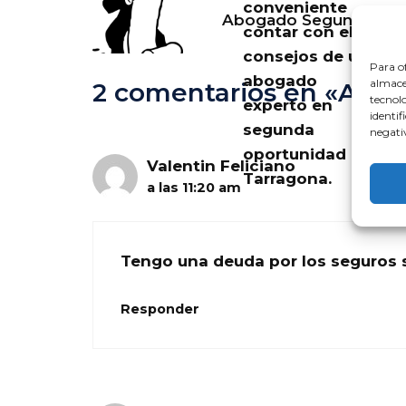
conveniente
Abogado Segunda Opo
contar con el
consejos de un
Para of
abogado
almacen
2 comentarios en «Abo
tecnol
experto en
identif
segunda
negativ
oportunidad en
Valentin Feliciano
Tarragona.
a las 11:20 am
Tengo una deuda por los seguros 
Responder