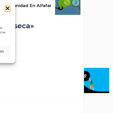
portunidad En Alfafar
ila-seca»
as
ectar
as