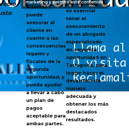
marketing y permitir este contenido
recio
Sin embargo ,
Además ,
es esencial
usto
puede
tener el
asesorar al
asesoramiento
cliente en
de un abogado
cuanto a las
especializado
consecuencias
en segunda
legales y
oportunidad en
fiscales de la
Tarragona, para
segunda
lograr hacer el
oportunidad, y
desarrollo de
puede ayudar
manera
a llevar a cabo
adecuada y
un plan de
obtener los más
pagos
destacados
aceptable para
resultados.
ambas partes.