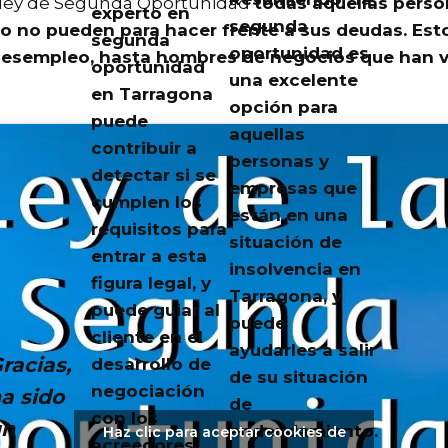
a ley de Segunda Oportunidad
todas aquellas pers
experto en
segunda
 no pueden para hacer frente a sus deudas
. Es
segunda
oportunidad es
esempleo, hasta hombres de negocios que han vi
oportunidad
una excelente
en Tarragona
opción para
puede
aquellas
contribuir a
personas y
detectar si se
empresas que
cumplen los
están en una
requisitos para
situación de
entrar a esta
insolvencia en
figura legal, y
Tarragona, y
puede guiar al
puede
cliente en el
ayudarles a salir
racias,
desarrollo de
de su situación
negociación
a sido
de
con los
un
endeudamiento.
Haz clic para aceptar cookies de
acreedores.