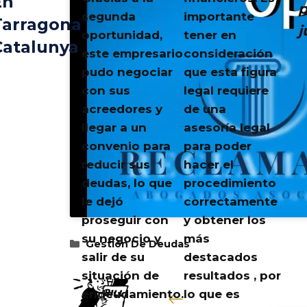
En
p
segunda
importante
Tarragona
j
oportunidad,
tener en
Catalunya
este empresario
consideración
pudo negociar
que esta figura
con sus
legal requiere
acreedores y
de una
llegar a un
asesoría legal
convenio para
para poder
reducir sus
hacer el
deudas, lo que
procedimiento
le dejó
correctamente
proseguir con
y obtener los
su negocio y
más
Categorías
Gestión De Deudas
salir de su
destacados
situación de
resultados , por
endeudamiento.
lo que es