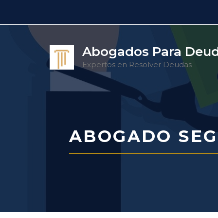
Saltar
al
contenido
Abogados Para Deu
Expertos en Resolver Deudas
ABOGADO SEG