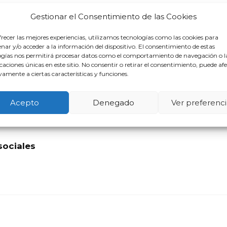
rtunidad En Baena
Abogado Segunda O
Gestionar el Consentimiento de las Cookies
recer las mejores experiencias, utilizamos tecnologías como las cookies para
ar y/o acceder a la información del dispositivo. El consentimiento de estas
gado Segunda Oportunidad En V
ogías nos permitirá procesar datos como el comportamiento de navegación o l
icaciones únicas en este sitio. No consentir o retirar el consentimiento, puede af
amente a ciertas características y funciones.
Acepto
Denegado
Ver preferenci
sociales