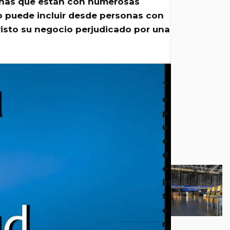
onas que están con numerosas
to puede incluir desde personas con
sto su negocio perjudicado por una
T
e
p
u
e
d
e
in
t
e
r