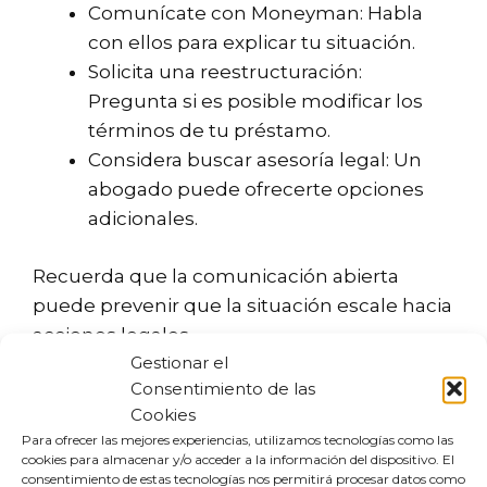
Comunícate con Moneyman: Habla
con ellos para explicar tu situación.
Solicita una reestructuración:
Pregunta si es posible modificar los
términos de tu préstamo.
Considera buscar asesoría legal: Un
abogado puede ofrecerte opciones
adicionales.
Recuerda que la comunicación abierta
puede prevenir que la situación escale hacia
acciones legales.
Gestionar el
Consentimiento de las
¿Cómo reclamar a
Cookies
Moneyman? Pasos a
Para ofrecer las mejores experiencias, utilizamos tecnologías como las
cookies para almacenar y/o acceder a la información del dispositivo. El
seguir
consentimiento de estas tecnologías nos permitirá procesar datos como