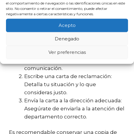
el comportamiento de navegación o las identificaciones únicas en este
sitio. No consentir o retirar el consentimiento, puede afectar
Si has sido víctima de prácticas abusivas o si
negativamente a ciertas características y funciones.
consideras que tu deuda es incorrecta,
Acepto
puedes presentar una reclamación formal a
Moneyman. Los pasos para hacerlo son:
Denegado
Reúne documentación relevante:
Ver preferencias
Incluye contratos, recibos y cualquier
comunicación.
Escribe una carta de reclamación:
Detalla tu situación y lo que
consideras justo.
Envía la carta a la dirección adecuada:
Asegúrate de enviarla a la atención del
departamento correcto.
Es recomendable conservar una copia de