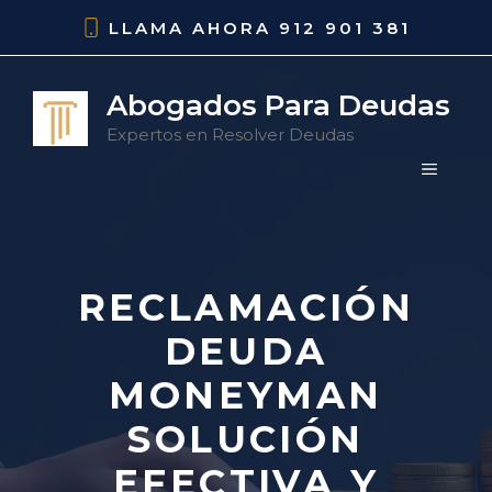
Saltar
LLAMA AHORA
912 901 381
al
contenido
Abogados Para Deudas
Expertos en Resolver Deudas
MENÚ
RECLAMACIÓN
DEUDA
MONEYMAN
SOLUCIÓN
EFECTIVA Y