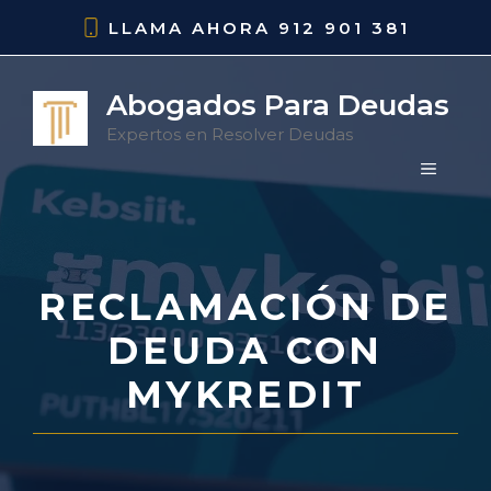
Saltar
LLAMA AHORA
912 901 381
al
contenido
Abogados Para Deudas
Expertos en Resolver Deudas
MENÚ
RECLAMACIÓN DE
DEUDA CON
MYKREDIT