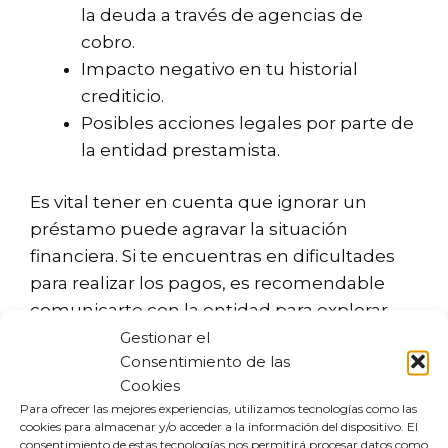
la deuda a través de agencias de
cobro.
Impacto negativo en tu historial
crediticio.
Posibles acciones legales por parte de
la entidad prestamista.
Es vital tener en cuenta que ignorar un
préstamo puede agravar la situación
financiera. Si te encuentras en dificultades
para realizar los pagos, es recomendable
comunicarte con la entidad para explorar
Gestionar el
opciones de reestructuración de la deuda.
Consentimiento de las
Cookies
¿Cómo reclamar a
Para ofrecer las mejores experiencias, utilizamos tecnologías como las
myKredit?
cookies para almacenar y/o acceder a la información del dispositivo. El
consentimiento de estas tecnologías nos permitirá procesar datos como