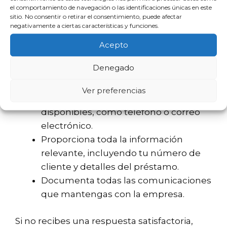
el comportamiento de navegación o las identificaciones únicas en este
Reclamar a myKredit es un proceso que
sitio. No consentir o retirar el consentimiento, puede afectar
negativamente a ciertas características y funciones.
debe ser abordado con seriedad. Para
hacerlo de manera efectiva, considera los
Acepto
siguientes pasos:
Denegado
Contacta con su servicio de atención al
Ver preferencias
cliente a través de los canales
disponibles, como teléfono o correo
electrónico.
Proporciona toda la información
relevante, incluyendo tu número de
cliente y detalles del préstamo.
Documenta todas las comunicaciones
que mantengas con la empresa.
Si no recibes una respuesta satisfactoria,