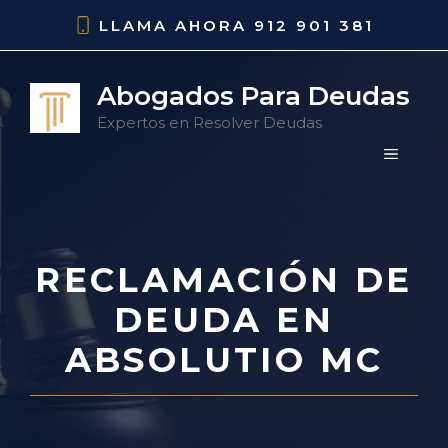
Saltar
LLAMA AHORA
912 901 381
al
contenido
Abogados Para Deudas
Expertos en Resolver Deudas
MENÚ
RECLAMACIÓN DE
DEUDA EN
ABSOLUTIO MC