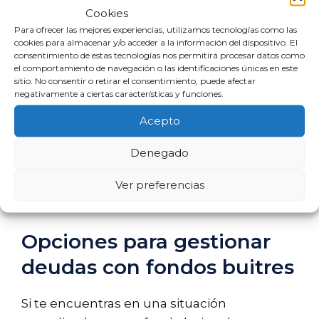
realiza acciones legales para reclamar
Cookies
la deuda, el plazo se puede
Para ofrecer las mejores experiencias, utilizamos tecnologías como las
cookies para almacenar y/o acceder a la información del dispositivo. El
interrumpir, reiniciando el conteo.
consentimiento de estas tecnologías nos permitirá procesar datos como
Importancia de la información:
el comportamiento de navegación o las identificaciones únicas en este
sitio. No consentir o retirar el consentimiento, puede afectar
Conocer estos plazos puede ayudarte
negativamente a ciertas características y funciones.
a tomar decisiones más informadas
Acepto
sobre cómo manejar tu deuda.
Denegado
Siempre es recomendable consultar con un
abogado especializado para obtener
Ver preferencias
asesoramiento específico sobre tu situación.
Opciones para gestionar
deudas con fondos buitres
Si te encuentras en una situación