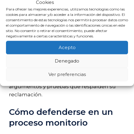
Cookies
Para ofrecer las mejores experiencias, utilizamos tecnologías como las
Plazo para impugnar la
cookies para almacenar y/o acceder a la información del dispositivo. El
consentimiento de estas tecnologías nos permitirá procesar datos como
oposición al monitorio
el comportamiento de navegación o las identificaciones únicas en este
sitio. No consentir o retirar el consentimiento, puede afectar
negativamente a ciertas características y funciones.
En caso de que el acreedor desee impugnar
la oposición presentada por el deudor,
Acepto
también existe un plazo establecido. Este
Denegado
plazo es de
10 días hábiles
desde la
notificación de la oposición. Durante este
Ver preferencias
tiempo, el acreedor puede presentar
argumentos y pruebas que respalden su
reclamación.
Cómo defenderse en un
proceso monitorio