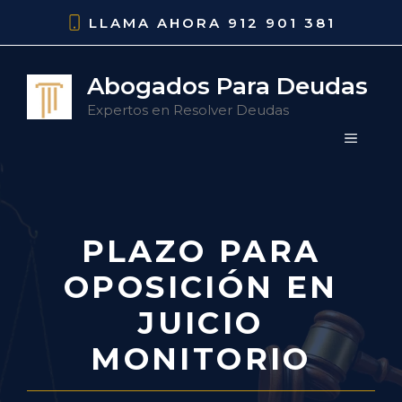
Saltar
LLAMA AHORA
912 901 381
al
contenido
Abogados Para Deudas
Expertos en Resolver Deudas
MENÚ
PLAZO PARA
OPOSICIÓN EN
JUICIO
MONITORIO