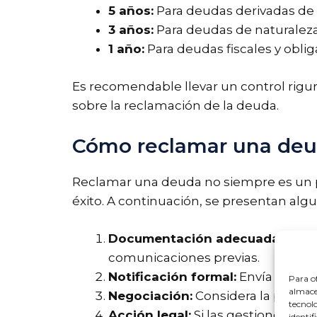
5 años:
Para deudas derivadas de 
3 años:
Para deudas de naturaleza
1 año:
Para deudas fiscales y oblig
Es recomendable llevar un control rigur
sobre la reclamación de la deuda.
Cómo reclamar una deu
Reclamar una deuda no siempre es un pr
éxito. A continuación, se presentan algu
Documentación adecuada:
Reúne
comunicaciones previas.
Notificación formal:
Envía un req
Para of
almacen
Negociación:
Considera la posibi
tecnol
Acción legal:
Si las gestiones ante
identif