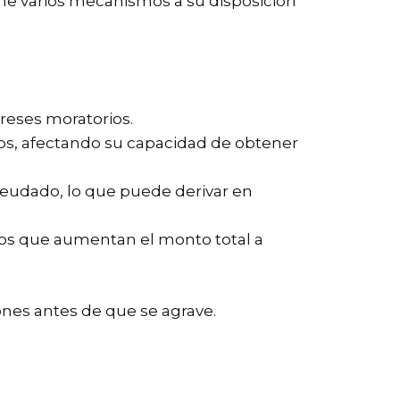
ene varios mecanismos a su disposición
reses moratorios.
sos, afectando su capacidad de obtener
deudado, lo que puede derivar en
ios que aumentan el monto total a
ones antes de que se agrave.