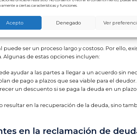
amente a ciertas características y funciones.
roceso de recuperación de la deuda y minimizar el es
Acepto
Denegado
Ver preferenci
ación judicial
l puede ser un proceso largo y costoso. Por ello, ex
a. Algunas de estas opciones incluyen:
e ayudar a las partes a llegar a un acuerdo sin neces
lan de pago a plazos que sea viable para el deudor.
recer un descuento si se paga la deuda en un plaz
lo resultar en la recuperación de la deuda, sino ta
ntes en la reclamación de deud