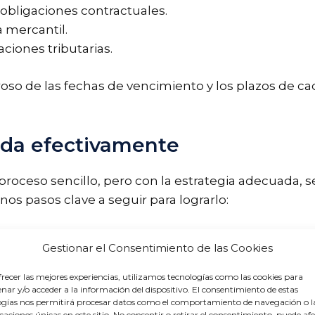
obligaciones contractuales.
 mercantil.
aciones tributarias.
oso de las fechas de vencimiento y los plazos de c
da efectivamente
oceso sencillo, pero con la estrategia adecuada, 
nos pasos clave a seguir para lograrlo:
 toda la documentación relacionada con la deuda, 
Gestionar el Consentimiento de las Cookies
uerimiento de pago formal al deudor, especificando e
recer las mejores experiencias, utilizamos tecnologías como las cookies para
ar y/o acceder a la información del dispositivo. El consentimiento de estas
lidad de negociar un plan de pagos que sea factible
ogías nos permitirá procesar datos como el comportamiento de navegación o l
riores no resultan efectivas, evalúa la posibilidad de
icaciones únicas en este sitio. No consentir o retirar el consentimiento, puede af