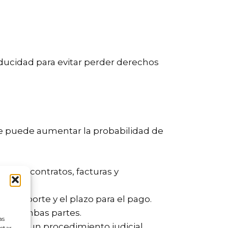
aducidad para evitar perder derechos
se puede aumentar la probabilidad de
como contratos, facturas y
l importe y el plazo para el pago.
 para ambas partes.
as
 iniciar un procedimiento judicial.
ectar