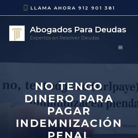
Saltar
LLAMA AHORA
912 901 381
al
contenido
Abogados Para Deudas
Expertos en Resolver Deudas
MENÚ
NO TENGO
DINERO PARA
PAGAR
INDEMNIZACIÓN
PENAL