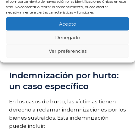
temporales o permanentes.
el comportamiento de navegación o las identificaciones únicas en este
sitio. No consentir o retirar el consentimiento, puede afectar
Daño psicológico
: Compensación por
negativamente a ciertas características y funciones.
el sufrimiento emocional o psicológico
Acepto
causado por el delito.
Denegado
Es vital que las víctimas documenten
adecuadamente todos los daños sufridos
Ver preferencias
para facilitar el proceso de reclamación.
Indemnización por hurto:
un caso específico
En los casos de hurto, las víctimas tienen
derecho a reclamar indemnizaciones por los
bienes sustraídos. Esta indemnización
puede incluir: