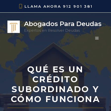
Saltar
LLAMA AHORA
912 901 381
al
contenido
Abogados Para Deudas
Expertos en Resolver Deudas
MENÚ
QUÉ ES UN
CRÉDITO
SUBORDINADO Y
CÓMO FUNCIONA