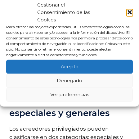
Gestionar el
La Ley Concursal establece un marco legal
Consentimiento de las
para la liquidación de empresas en
Cookies
problemas financieros. En este contexto, los
Para ofrecer las mejores experiencias, utilizamos tecnologías como las
cookies para almacenar y/o acceder a la información del dispositivo. El
créditos privilegiados son tratados con
consentimiento de estas tecnologías nos permitirá procesar datos como
mayor preferencia. Esto significa que, al
el comportamiento de navegación o las identificaciones únicas en este
sitio. No consentir o retirar el consentimiento, puede afectar
momento de liquidar activos, los acreedores
negativamente a ciertas características y funciones.
privilegiados son los primeros en ser
Acepto
pagados, lo que les otorga una ventaja
significativa sobre los acreedores
Denegado
subordinados.
Ver preferencias
Acreedores privilegiados:
especiales y generales
Los acreedores privilegiados pueden
clasificarse en dos categorías: especiales y