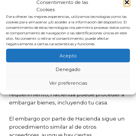
tus finanzas y proteger tu patrimonio en el
Consentimiento de las
Cookies
futuro.
Para ofrecer las mejores experiencias, utilizamos tecnologías como las
cookies para almacenar y/o acceder a la información del dispositivo. El
¿Puede Hacienda
consentimiento de estas tecnologías nos permitirá procesar datos como
el comportamiento de navegación o las identificaciones únicas en este
embargar mi casa?
sitio. No consentir o retirar el consentimiento, puede afectar
negativamente a ciertas características y funciones.
Sí, Hacienda puede embargar tu vivienda si
Acepto
tienes deudas fiscales impagas. Este
Denegado
proceso generalmente se inicia tras un
requerimiento previo donde se solicita el
Ver preferencias
pago de la deuda. Si no se atiende a este
requerimiento, Hacienda puede proceder a
embargar bienes, incluyendo tu casa.
El embargo por parte de Hacienda sigue un
procedimiento similar al de otros
acreedores, aunque hay ciertas