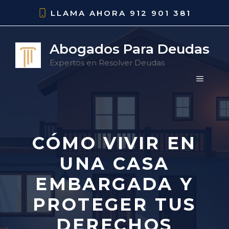
Saltar
LLAMA AHORA
912 901 381
al
contenido
Abogados Para Deudas
Expertos en Resolver Deudas
MENÚ
CÓMO VIVIR EN
UNA CASA
EMBARGADA Y
PROTEGER TUS
DERECHOS