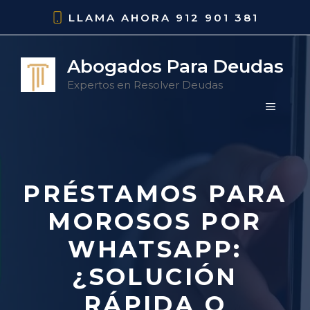
Saltar
LLAMA AHORA
912 901 381
al
contenido
Abogados Para Deudas
Expertos en Resolver Deudas
MENÚ
PRÉSTAMOS PARA
MOROSOS POR
WHATSAPP:
¿SOLUCIÓN
RÁPIDA O