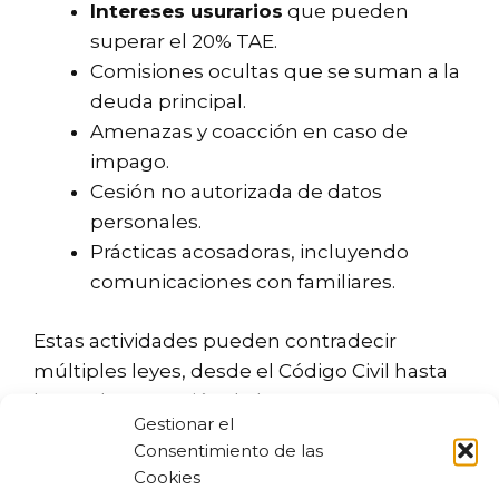
Intereses usurarios
que pueden
superar el 20% TAE.
Comisiones ocultas que se suman a la
deuda principal.
Amenazas y coacción en caso de
impago.
Cesión no autorizada de datos
personales.
Prácticas acosadoras, incluyendo
comunicaciones con familiares.
Estas actividades pueden contradecir
múltiples leyes, desde el Código Civil hasta
la Ley de Represión de la Usura, que protege
Gestionar el
a los consumidores de prácticas abusivas.
Consentimiento de las
Cookies
Aspectos legales de la Ley de