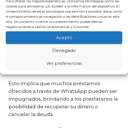
Para ofrecer las mejores experiencias, utilizamos tecnologías como las
cookies para almacenar y/o acceder a la información del dispositivo. El
Represión de la Usura
consentimiento de estas tecnologías nos permitirá procesar datos como
el comportamiento de navegación o las identificaciones únicas en este
sitio. No consentir o retirar el consentimiento, puede afectar
La
Ley Azcárate
de 1908 establece que
negativamente a ciertas características y funciones.
cualquier préstamo que tenga un interés
significativamente superior al normal puede
Acepto
ser declarado nulo. El Tribunal Supremo ha
Denegado
dictaminado que un TAE superior al 20% en
circunstancias no justificadas puede ser
Ver preferencias
considerado usura.
Esto implica que muchos préstamos
ofrecidos a través de WhatsApp pueden ser
impugnados, brindando a los prestatarios la
posibilidad de recuperar su dinero o
cancelar la deuda.