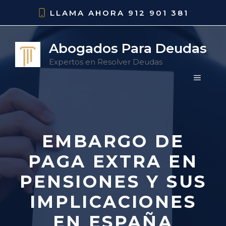
Saltar
LLAMA AHORA
912 901 381
al
contenido
Abogados Para Deudas
Expertos en Resolver Deudas
MENÚ
EMBARGO DE
PAGA EXTRA EN
PENSIONES Y SUS
IMPLICACIONES
EN ESPAÑA