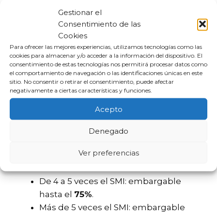
pensión?
Gestionar el
Consentimiento de las
Cookies
La Ley de Enjuiciamiento Civil establece
Para ofrecer las mejores experiencias, utilizamos tecnologías como las
tramos específicos sobre cuánto puede
cookies para almacenar y/o acceder a la información del dispositivo. El
embargarse:
consentimiento de estas tecnologías nos permitirá procesar datos como
el comportamiento de navegación o las identificaciones únicas en este
sitio. No consentir o retirar el consentimiento, puede afectar
Hasta 1 vez el SMI:
inembargable
.
negativamente a ciertas características y funciones.
De 1 a 2 veces el SMI: embargable
Acepto
hasta el
30%
.
De 2 a 3 veces el SMI: embargable
Denegado
hasta el
50%
.
Ver preferencias
De 3 a 4 veces el SMI: embargable
hasta el
60%
.
De 4 a 5 veces el SMI: embargable
hasta el
75%
.
Más de 5 veces el SMI: embargable