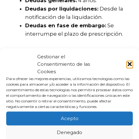
Deudas generales:
4 años.
Deudas por liquidaciones:
Desde la
notificación de la liquidación.
Deudas en fase de embargo:
Se
interrumpe el plazo de prescripción.
¿Cómo saber si mi deuda
Gestionar el
con Hacienda ha
Consentimiento de las
Cookies
prescrito?
Para ofrecer las mejores experiencias, utilizamos tecnologías como las
cookies para almacenar y/o acceder a la información del dispositivo. El
Para determinar si una deuda ha prescrito,
consentimiento de estas tecnologías nos permitirá procesar datos como
el comportamiento de navegación o las identificaciones únicas en este
es fundamental revisar la documentación
sitio. No consentir o retirar el consentimiento, puede afectar
relacionada. Se recomienda seguir estos
negativamente a ciertas características y funciones.
pasos:
Acepto
Identificar la fecha de la obligación
Denegado