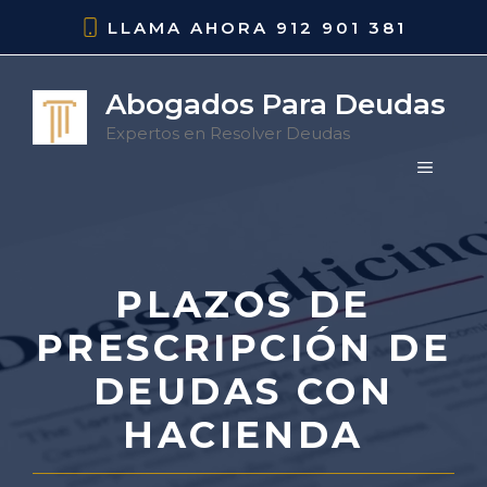
Saltar
LLAMA AHORA
912 901 381
al
contenido
Abogados Para Deudas
Expertos en Resolver Deudas
MENÚ
PLAZOS DE
PRESCRIPCIÓN DE
DEUDAS CON
HACIENDA