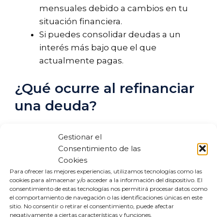
mensuales debido a cambios en tu
situación financiera.
Si puedes consolidar deudas a un
interés más bajo que el que
actualmente pagas.
¿Qué ocurre al refinanciar
una deuda?
Refinanciar una deuda implica varios pasos,
Gestionar el
desde la evaluación de tu crédito hasta la
Consentimiento de las
firma de un nuevo contrato. Durante este
Cookies
proceso, el prestamista revisará tu historial
Para ofrecer las mejores experiencias, utilizamos tecnologías como las
cookies para almacenar y/o acceder a la información del dispositivo. El
crediticio, tus ingresos y tu capacidad de
consentimiento de estas tecnologías nos permitirá procesar datos como
pago. Esto determinará las condiciones de
el comportamiento de navegación o las identificaciones únicas en este
sitio. No consentir o retirar el consentimiento, puede afectar
tu nuevo préstamo. Además, es posible que
negativamente a ciertas características y funciones.