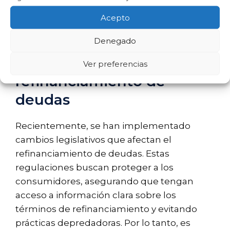
debas presentar documentación adicional y
Acepto
esperar el tiempo de aprobación del nuevo
financiamiento.
Denegado
Nueva legislación sobre
Ver preferencias
refinanciamiento de
deudas
Recientemente, se han implementado
cambios legislativos que afectan el
refinanciamiento de deudas. Estas
regulaciones buscan proteger a los
consumidores, asegurando que tengan
acceso a información clara sobre los
términos de refinanciamiento y evitando
prácticas depredadoras. Por lo tanto, es