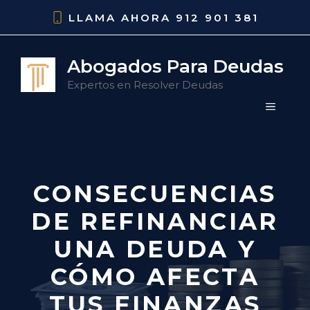
Saltar
LLAMA AHORA
912 901 381
al
contenido
Abogados Para Deudas
Expertos en Resolver Deudas
MENÚ
CONSECUENCIAS
DE REFINANCIAR
UNA DEUDA Y
CÓMO AFECTA
TUS FINANZAS