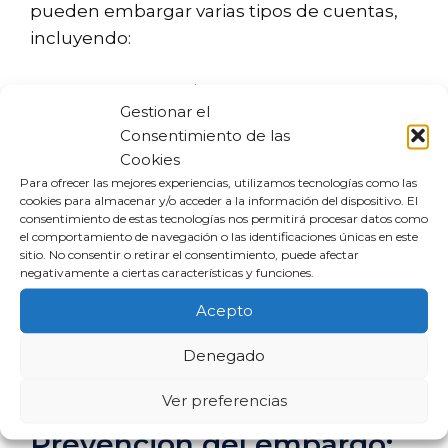
pueden embargar varias tipos de cuentas,
incluyendo:
Cuentas corrientes
Gestionar el
Cuentas de ahorro
Consentimiento de las
Cuentas de inversión
Cookies
Cuentas de cheques
Para ofrecer las mejores experiencias, utilizamos tecnologías como las
cookies para almacenar y/o acceder a la información del dispositivo. El
consentimiento de estas tecnologías nos permitirá procesar datos como
Sin embargo, como se mencionó
el comportamiento de navegación o las identificaciones únicas en este
anteriormente, ciertas cuentas están
sitio. No consentir o retirar el consentimiento, puede afectar
negativamente a ciertas características y funciones.
protegidas. Es vital identificar qué tipo de
cuenta tienes y qué leyes aplican en tu caso.
Acepto
Además, si te enfrentas a un posible
Denegado
embargo, puedes explorar opciones legales
para proteger tus activos.
Ver preferencias
Prevención del embargo: