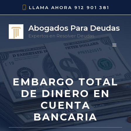
Saltar
LLAMA AHORA
912 901 381
al
contenido
Abogados Para Deudas
Expertos en Resolver Deudas
MENÚ
EMBARGO TOTAL
DE DINERO EN
CUENTA
BANCARIA