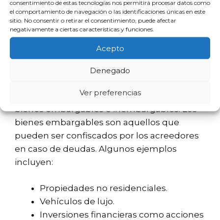
consentimiento de estas tecnologías nos permitirá procesar datos como
razones de justicia y equidad.
el comportamiento de navegación o las identificaciones únicas en este
sitio. No consentir o retirar el consentimiento, puede afectar
negativamente a ciertas características y funciones.
Bienes embargables
Acepto
versus bienes
inembargables
Denegado
Ver preferencias
Es crucial entender la diferencia entre
bienes embargables e inembargables. Los
bienes embargables son aquellos que
pueden ser confiscados por los acreedores
en caso de deudas. Algunos ejemplos
incluyen:
Propiedades no residenciales.
Vehículos de lujo.
Inversiones financieras como acciones