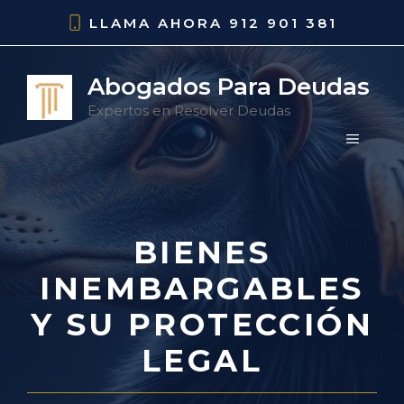
Saltar
LLAMA AHORA
912 901 381
al
contenido
Abogados Para Deudas
Expertos en Resolver Deudas
MENÚ
BIENES
INEMBARGABLES
Y SU PROTECCIÓN
LEGAL