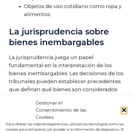
Objetos de uso cotidiano como ropa y
alimentos.
La jurisprudencia sobre
bienes inembargables
La jurisprudencia juega un papel
fundamental en la interpretación de los
bienes inembargables. Las decisiones de los
tribunales pueden establecer precedentes
que definan qué bienes son considerados
inembargables en situaciones específicas.
Gestionar el
Por ejemplo, un tribunal puede determinar
Consentimiento de las
que ciertos activos, aunque no estén
Cookies
explícitamente mencionados en la ley,
Para ofrecer las mejores experiencias, utilizamos tecnologías como las
deben ser considerados inembargables por
cookies para almacenar y/o acceder a la información del dispositivo. El