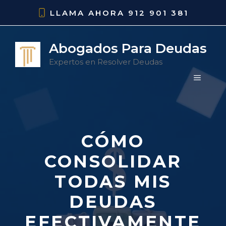
Saltar
LLAMA AHORA
912 901 381
al
contenido
Abogados Para Deudas
Expertos en Resolver Deudas
MENÚ
CÓMO
CONSOLIDAR
TODAS MIS
DEUDAS
EFECTIVAMENTE