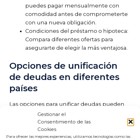
puedes pagar mensualmente con
comodidad antes de comprometerte
con una nueva obligación.
Condiciones del préstamo o hipoteca:
Compara diferentes ofertas para
asegurarte de elegir la más ventajosa.
Opciones de unificación
de deudas en diferentes
países
Las opciones para unificar deudas pueden
variar significativamente según el país en el
Gestionar el
que residas. Aquí te ofrecemos un breve
Consentimiento de las
Cookies
vistazo a las opciones disponibles en
Para ofrecer las mejores experiencias, utilizamos tecnologías como las
Colombia y Paraguay, dos países donde este