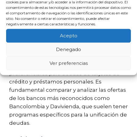
cookies para almacenar y/o acceder a la información del dispositivo. El
problema financiero es común.
consentimiento de estas tecnologías nos permitirá procesar datos como
el comportamiento de navegación o las identificaciones únicas en este
sitio. No consentir o retirar el consentimiento, puede afectar
Unificación de deudas en
negativamente a ciertas características y funciones.
Colombia
Acepto
En Colombia, diversas entidades financieras
Denegado
ofrecen servicios de consolidación de
Ver preferencias
deudas. Estas pueden incluir tasas
preferenciales para deudas de tarjetas de
crédito y préstamos personales. Es
fundamental comparar y analizar las ofertas
de los bancos más reconocidos como
Bancolombia y Davivienda, que suelen tener
programas específicos para la unificación de
deudas.