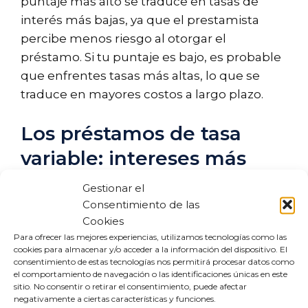
puntaje más alto se traduce en tasas de
interés más bajas, ya que el prestamista
percibe menos riesgo al otorgar el
préstamo. Si tu puntaje es bajo, es probable
que enfrentes tasas más altas, lo que se
traduce en mayores costos a largo plazo.
Los préstamos de tasa
variable: intereses más
bajos
Gestionar el
Consentimiento de las
Los
préstamos de tasa variable
pueden
Cookies
parecer atractivos al inicio debido a sus tasas
Para ofrecer las mejores experiencias, utilizamos tecnologías como las
cookies para almacenar y/o acceder a la información del dispositivo. El
de interés más bajas. Sin embargo, estas
consentimiento de estas tecnologías nos permitirá procesar datos como
tasas pueden fluctuar a lo largo del tiempo,
el comportamiento de navegación o las identificaciones únicas en este
sitio. No consentir o retirar el consentimiento, puede afectar
lo que puede llevar a pagos más altos en el
negativamente a ciertas características y funciones.