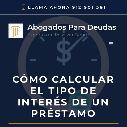
Saltar
LLAMA AHORA
912 901 381
al
contenido
Abogados Para Deudas
Expertos en Resolver Deudas
MENÚ
CÓMO CALCULAR
EL TIPO DE
INTERÉS DE UN
PRÉSTAMO