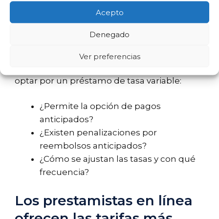
futuro. Es crucial leer los términos con
Acepto
detenimiento para entender cómo se
calcularán los intereses a medida que
Denegado
avanza el préstamo.
Ver preferencias
Considera los siguientes aspectos antes de
optar por un préstamo de tasa variable:
¿Permite la opción de pagos
anticipados?
¿Existen penalizaciones por
reembolsos anticipados?
¿Cómo se ajustan las tasas y con qué
frecuencia?
Los prestamistas en línea
ofrecen las tarifas más