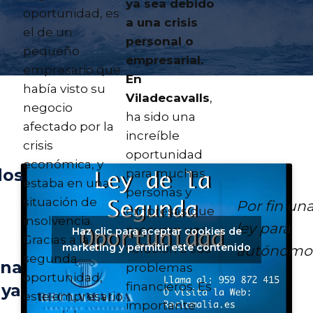
ya sea debido
oportunidad, es
a una crisis
el de un
personal o
pequeño
empresarial.
empresario que
En
había visto su
Viladecavalls
,
negocio
ha sido una
afectado por la
increíble
crisis
oportunidad
económica, y
dos
para muchas
estaba en una
personas y
situación de
Por fin un
empresas que
insolvencia.
ley para
procuran una
Haz clic para aceptar cookies de
Gracias a la
marketing y permitir este contenido
autónomo
solución a sus
segunda
ona
problemas
oportunidad,
financieros. Es
nya
este empresario
importante