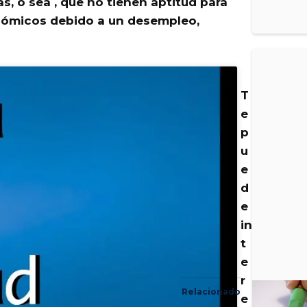
s, o sea ,
que no tienen aptitud para
nómicos debido a un desempleo,
T
e
p
u
e
d
e
in
t
e
r
Relacionado
e