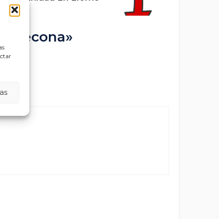
Ulldecona»
as
ectar
as