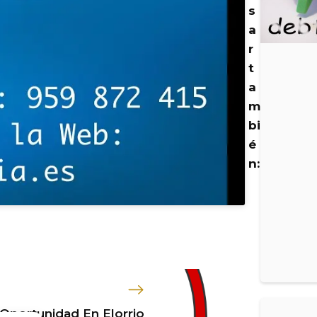
s
a
r
t
a
m
bi
é
n:
portunidad En Elorrio