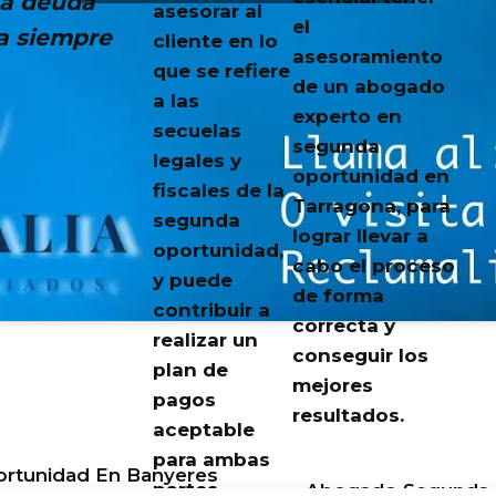
la deuda
asesorar al
el
a siempre
cliente en lo
asesoramiento
que se refiere
de un abogado
a las
experto en
secuelas
segunda
legales y
oportunidad en
fiscales de la
Tarragona, para
segunda
lograr llevar a
oportunidad,
cabo el proceso
y puede
de forma
contribuir a
correcta y
realizar un
conseguir los
plan de
mejores
pagos
resultados.
aceptable
para ambas
rtunidad En Banyeres
partes.
Abogado Segunda O