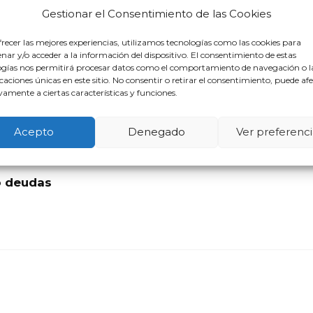
Gestionar el Consentimiento de las Cookies
recer las mejores experiencias, utilizamos tecnologías como las cookies para
gado Segunda Oportunidad En 
ar y/o acceder a la información del dispositivo. El consentimiento de estas
ogías nos permitirá procesar datos como el comportamiento de navegación o l
icaciones únicas en este sitio. No consentir o retirar el consentimiento, puede af
amente a ciertas características y funciones.
Acepto
Denegado
Ver preferenci
o deudas