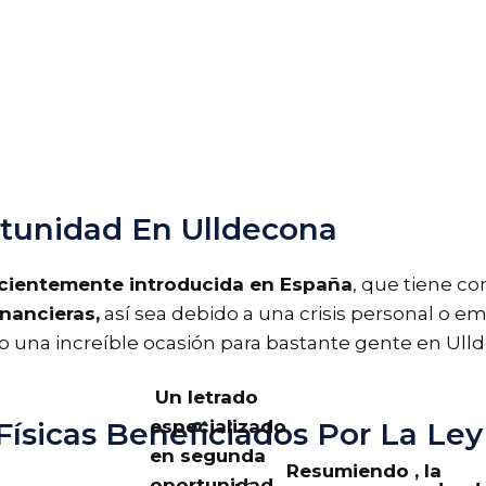
unidad En Ulldecona
ecientemente introducida en España
, que tiene c
inancieras,
así sea debido a una crisis personal o emp
do una increíble ocasión para bastante gente en Ul
Un letrado
especializado
ísicas Beneficiados Por La Ley
en segunda
Resumiendo , la
oportunidad