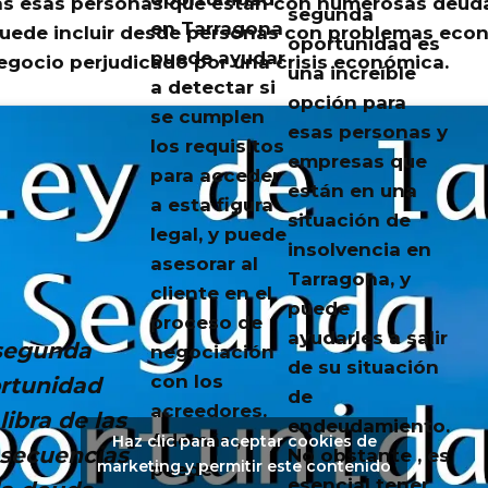
s esas personas que están con numerosas deuda
segunda
en Tarragona
 puede incluir desde personas con problemas eco
oportunidad es
puede ayudar
egocio perjudicado por una crisis económica.
una increíble
a detectar si
opción para
se cumplen
esas personas y
los requisitos
empresas que
para acceder
están en una
a esta figura
situación de
legal, y puede
insolvencia en
asesorar al
Tarragona, y
cliente en el
puede
proceso de
ayudarles a salir
segunda
negociación
de su situación
con los
rtunidad
de
acreedores.
libra de las
endeudamiento.
Además ,
Haz clic para aceptar cookies de
secuencias
No obstante , es
marketing y permitir este contenido
puede
esencial tener