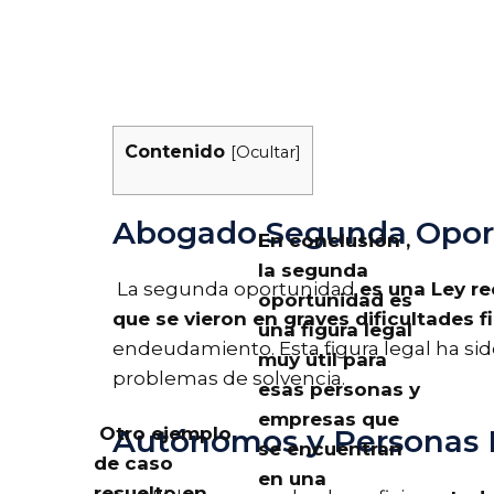
Contenido
[
Ocultar
]
Abogado Segunda Oport
En conclusión ,
la segunda
La segunda oportunidad
es una Ley r
oportunidad es
que se vieron en graves dificultades f
una figura legal
endeudamiento. Esta figura legal ha si
muy útil para
problemas de solvencia.
esas personas y
empresas que
Otro ejemplo
Autónomos y Personas F
se encuentran
de caso
en una
resuelto en