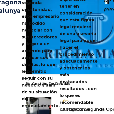
de 
ragona
segunda
tener en
par
oportunidad,
alunya
consideración
este empresario
que esta figura
ha podido
legal requiere
negociar con
de una asesoría
sus acreedores
legal para poder
y llegar a un
hacer el
acuerdo para
procedimiento
achicar sus
adecuadamente
deudas, lo que
y obtener los
le permitió
más
seguir con su
destacados
Categorías
Gestión De Deudas
negocio y salir
resultados , con
de su situación
lo que es
de
recomendable
endeudamiento.
contar con el
Abogado Segunda Opo