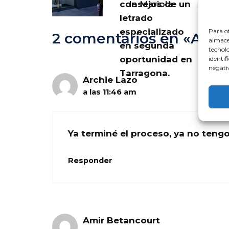
consejos de un
de Mariola
letrado
especializado
Para of
2 comentarios en «Abo
almacen
en segunda
tecnol
oportunidad en
identif
negativ
Tarragona.
Archie Lazo
a las 11:46 am
Ya terminé el proceso, ya no teng
Responder
Amir Betancourt