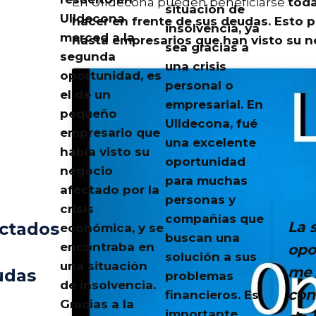
En Ulldecona pueden beneficiarse
toda
situación de
Ulldecona
hacer en frente de sus deudas
. Esto
insolvencia, ya
merced a la
hasta empresarios que han visto su n
sea gracias a
segunda
una crisis
oportunidad, es
personal o
el de un
empresarial. En
pequeño
Ulldecona
, fué
empresario que
una excelente
había visto su
oportunidad
negocio
para muchas
afectado por la
personas y
crisis
compañías que
La 
ctados
económica, y se
buscan una
encontraba en
opo
solución a sus
una situación
me 
udas
problemas
de insolvencia.
con
financieros. Es
Gracias a la
importante