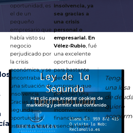
oportunidad, es
insolvencia, ya
el de un
sea gracias a
pequeño
una crisis
empresario que
personal o
había visto su
empresarial. En
negocio
Vélez-Rubio
, fué
perjudicado por
una excelente
la crisis
oportunidad
económica, y se
para bastante
dos
Tengo
encontraba en
gente y
una situación de
empresas que
una losa
s
insolvencia.
procuran una
de deuda
Haz clic para aceptar cookies de
Gracias a la
solución a sus
marketing y permitir este contenido
quiero
segunda
inconvenientes
a
acogerm
oportunidad,
financieros. Es
cía
este empresario
esencial tener