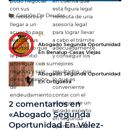
pudo negociar
en cuenta que
con sus
esta figura legal
Categorías
Gestión De Deudas
acreedores y
necesita de una
llegar a un
asesoría legal
acuerdo para
para lograr llevar
reducir sus
a cabo el trámite
Abogado Segunda Oportunidad
deudas, lo que
adecuadamente
En Benalup-Casas Viejas
le permitió
y conseguir los
proseguir con su
mejores
negocio y salir
resultados , por
Abogado Segunda Oportunidad
de su situación
lo que es
En Ortigueira
de
conveniente
endeudamiento.
contar con el
2 comentarios en
consejos de un
letrado experto
«Abogado Segunda
en segunda
Oportunidad En Vélez-
oportunidad en