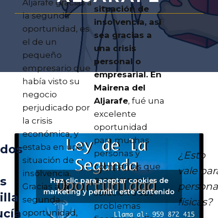
Aljarafe gracias a
situación de
la segunda
insolvencia, así
oportunidad, es
sea gracias a
el de un
una crisis
pequeño
personal o
empresario que
empresarial. En
había visto su
Mairena del
negocio
Aljarafe
, fué una
perjudicado por
excelente
la crisis
oportunidad
económica, y
para muchas
estaba en una
ados
personas y
¿Esto
situación de
compañías que
vale par
insolvencia.
s
procuran una
Haz clic para aceptar cookies de
persona
Gracias a la
marketing y permitir este contenido
solución a sus
illa
segunda
físicas?
problemas
ucía
oportunidad,