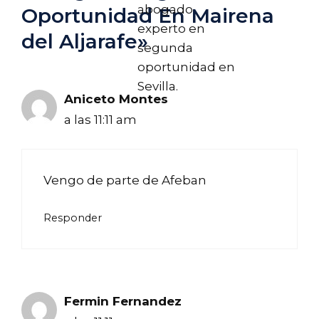
abogado
Oportunidad En Mairena
experto en
del Aljarafe»
segunda
oportunidad en
Sevilla.
Aniceto Montes
a las 11:11 am
Vengo de parte de Afeban
Responder
Fermin Fernandez