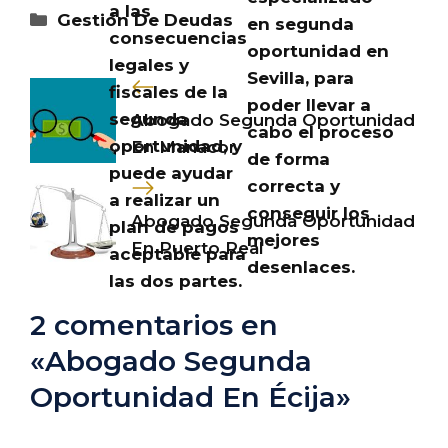
a las
Categorías
Gestión De Deudas
en segunda
consecuencias
oportunidad en
legales y
Sevilla, para
fiscales de la
poder llevar a
segunda
Abogado Segunda Oportunidad
cabo el proceso
oportunidad, y
En Manacor
de forma
puede ayudar
correcta y
a realizar un
conseguir los
Abogado Segunda Oportunidad
plan de pagos
mejores
En Puerto Real
aceptable para
desenlaces.
las dos partes.
2 comentarios en
«Abogado Segunda
Oportunidad En Écija»