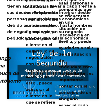
esas personas y
tienen aptitud para llevar a cabo frente a
a detectar si
compañías que
sus deudas
. Esto puede integrar desde
se cumplen los
se encuentran
personas con problemas económicos
requisitos para
en una
debido a un desempleo, hasta hombres
entrar a esta
situación de
de negocios que vieron su negocio
figura legal, y
insolvencia en
perjudicado por una crisis económica.
puede guiar al
Sevilla, y puede
cliente en el
ayudarles a salir
desarrollo de
de su situación
negociación
engo
de
con los
na
endeudamiento.
acreedores.
Haz clic para aceptar cookies de
euda de
No obstante , es
marketing y permitir este contenido
Además de
importante
utónomo
esto , puede
contar con el
asesorar al
consejos de un
cliente en lo
abogado
que se refiere
especializado