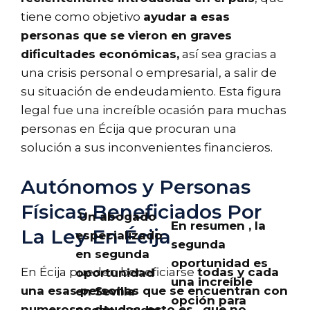
tiene como objetivo
ayudar a esas
personas que se vieron en graves
dificultades económicas,
así sea gracias a
una crisis personal o empresarial, a salir de
su situación de endeudamiento. Esta figura
legal fue una increíble ocasión para muchas
personas en Écija que procuran una
solución a sus inconvenientes financieros.
Autónomos y Personas
Físicas Beneficiados Por
Un abogado
En resumen , la
La Ley En Écija
especializado
segunda
en segunda
oportunidad es
En Écija pueden beneficiarse
todas y cada
oportunidad
una increíble
una esas personas que se encuentran con
en Sevilla
opción para
numerosas deudas, esto es ,
que no
puede ayudar