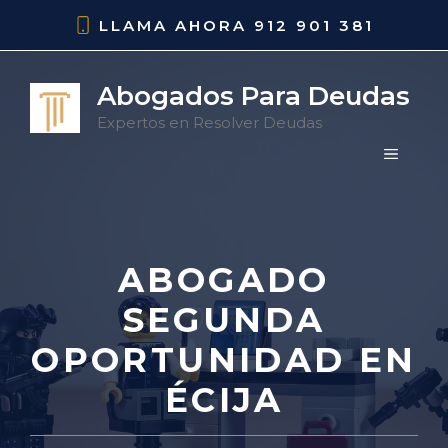
Saltar
LLAMA AHORA
912 901 381
al
contenido
Abogados Para Deudas
Expertos en Resolver Deudas
MENÚ
ABOGADO
SEGUNDA
OPORTUNIDAD EN
ÉCIJA