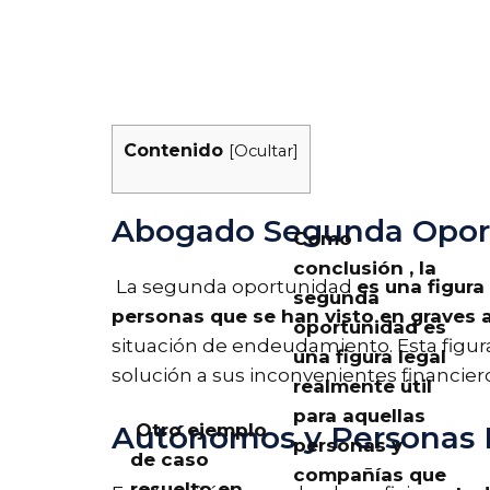
Contenido
[
Ocultar
]
Abogado Segunda Opor
Como
conclusión , la
La segunda oportunidad
es una figura
segunda
personas que se han visto en graves
oportunidad es
situación de endeudamiento. Esta figu
una figura legal
solución a sus inconvenientes financier
realmente útil
para aquellas
Otro ejemplo
Autónomos y Personas F
personas y
de caso
compañías que
resuelto en