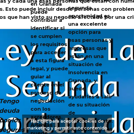
as y cada una esas personas que están con nume
en Granada
segunda
s
. Esto puede incluir desde personas con probl
puede
oportunidad es
s que han visto su negocio afectado por una cri
contribuir a
una excelente
identificar si
opción para
se cumplen
esas personas y
los requisitos
empresas que
para acceder
están en una
a esta figura
situación de
legal, y puede
insolvencia en
guiar al
Granada, y
cliente en el
puede
proceso de
ayudarles a salir
Tengo
negociación
de su situación
con los
deuda
de
acreedores.
por los
endeudamiento.
Haz clic para aceptar cookies de
Además ,
marketing y permitir este contenido
seguros
No obstante , es
puede