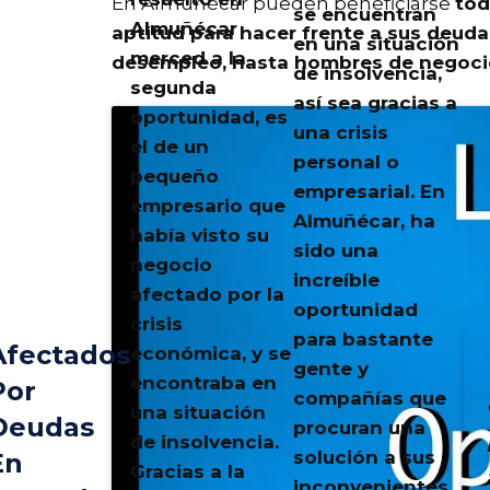
En Almuñécar pueden beneficiarse
tod
se encuentran
Almuñécar
aptitud para hacer frente a sus deuda
en una situación
merced a la
desempleo, hasta hombres de negocio
de insolvencia,
segunda
así sea gracias a
oportunidad, es
una crisis
el de un
personal o
pequeño
empresarial. En
empresario que
Almuñécar
, ha
había visto su
sido una
negocio
increíble
afectado por la
oportunidad
crisis
para bastante
Afectados
económica, y se
gente y
encontraba en
Por
compañías que
una situación
Deudas
procuran una
de insolvencia.
solución a sus
En
Gracias a la
inconvenientes