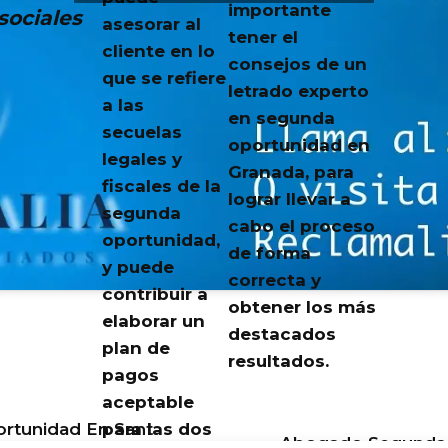
importante
sociales
asesorar al
tener el
cliente en lo
consejos de un
que se refiere
letrado experto
a las
en segunda
secuelas
oportunidad en
legales y
Granada, para
fiscales de la
lograr llevar a
segunda
cabo el proceso
oportunidad,
de forma
y puede
correcta y
contribuir a
obtener los más
elaborar un
destacados
plan de
resultados.
pagos
aceptable
para las dos
tunidad En Sant
Abogado Segunda 