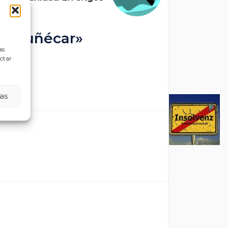
 Almuñécar»
as
ectar
as