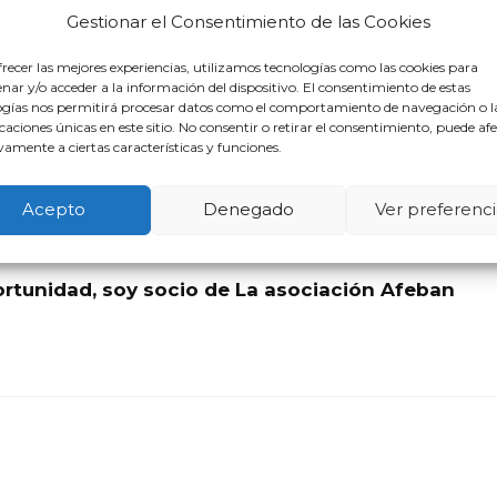
partes.
Gestionar el Consentimiento de las Cookies
recer las mejores experiencias, utilizamos tecnologías como las cookies para
gado Segunda Oportunidad En
ar y/o acceder a la información del dispositivo. El consentimiento de estas
ogías nos permitirá procesar datos como el comportamiento de navegación o l
icaciones únicas en este sitio. No consentir o retirar el consentimiento, puede af
amente a ciertas características y funciones.
Acepto
Denegado
Ver preferenci
rtunidad, soy socio de La asociación Afeban