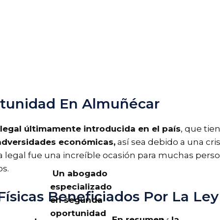
tunidad En Almuñécar
 legal últimamente introducida en el país
, que ti
 adversidades económicas,
así sea debido a una cris
ra legal fue una increíble ocasión para muchas pe
os.
Un abogado
especializado
ísicas Beneficiados Por La Le
en segunda
oportunidad
En resumen , la