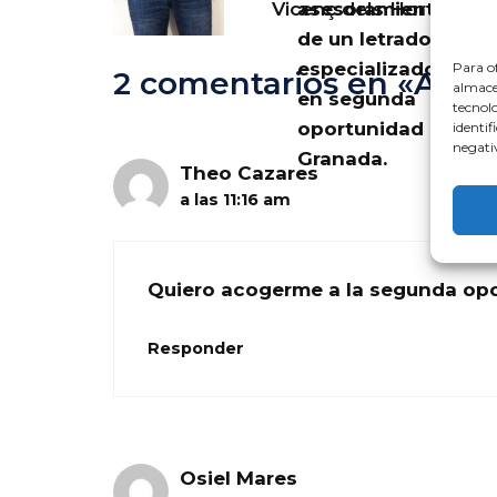
asesoramiento
Vicenç dels Horts
de un letrado
especializado
Para of
2 comentarios en «Abo
almacen
en segunda
tecnol
oportunidad en
identif
negativ
Granada.
Theo Cazares
a las 11:16 am
Quiero acogerme a la segunda opo
Responder
Osiel Mares