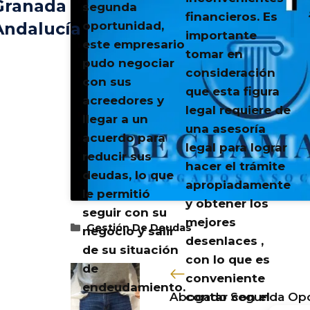
Granada
segunda
financieros. Es
oportunidad,
Andalucía
importante
este empresario
tomar en
pudo negociar
consideración
con sus
que esta figura
acreedores y
legal requiere de
llegar a un
una asesoría
acuerdo para
legal para lograr
reducir sus
hacer el trámite
deudas, lo que
apropiadamente
le permitió
y obtener los
seguir con su
mejores
Categorías
Gestión De Deudas
negocio y salir
desenlaces ,
de su situación
con lo que es
de
conveniente
endeudamiento.
contar con el
Abogado Segunda Opor