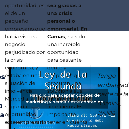
oportunidad, es
sea gracias a
el de un
una crisis
pequeño
personal o
empresario que
empresarial. En
había visto su
Camas
, ha sido
negocio
una increíble
perjudicado por
oportunidad
la crisis
para bastante
económica, y
gente y
Tengo
estaba en una
empresas que
os
situación de
procuran una
embargad
insolvencia.
solución a sus
parte de la
Haz clic para aceptar cookies de
Merced a la
inconvenientes
marketing y permitir este contenido
nómina,
a
segunda
financieros. Es
ayuda
ía
oportunidad,
importante
este empresario
tener en cuenta