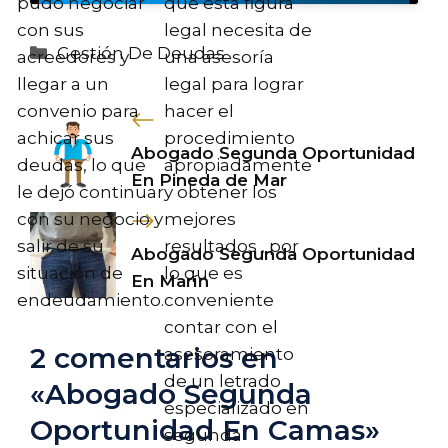
pudo negociar
que esta figura
con sus
legal necesita de
Categorías
Gestión De Deudas
acreedores y
una asesoría
llegar a un
legal para lograr
convenio para
hacer el
achicar sus
procedimiento
Abogado Segunda Oportunidad
deudas, lo que
apropiadamente
En Pineda de Mar
le dejó continuar
y obtener los
con su negocio y
mejores
salir de su
resultados , por
Abogado Segunda Oportunidad
situación de
lo que es
En Marín
endeudamiento.
conveniente
contar con el
2 comentarios en
asesoramiento
de un letrado
«Abogado Segunda
especializado en
Oportunidad En Camas»
segunda