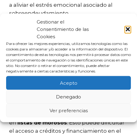
a aliviar el estrés emocional asociado al
sobreendeudamiento.
Gestionar el
Desventajas de declararse
Consentimiento de las
Cookies
insolvente
Para ofrecer las mejores experiencias, utilizamos tecnologías como las
cookies para almacenar y/o acceder a la información del dispositivo. El
consentimiento de estas tecnologías nos permitirá procesar datos como
A pesar de las ventajas, también existen
el comportamiento de navegación o las identificaciones únicas en este
desventajas que deben ser consideradas
sitio. No consentir o retirar el consentimiento, puede afectar
negativamente a ciertas características y funciones.
antes de tomar esta decisión:
Acepto
1. Registro de morosidad
Denegado
Una de las consecuencias de declararse
Ver preferencias
insolvente es la posibilidad de ser incluido
en
listas de morosos
. Esto puede dificultar
el acceso a créditos y financiamiento en el