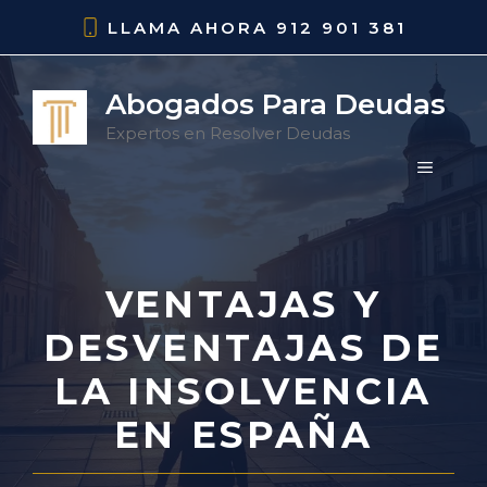
Saltar
LLAMA AHORA
912 901 381
al
contenido
Abogados Para Deudas
Expertos en Resolver Deudas
MENÚ
VENTAJAS Y
DESVENTAJAS DE
LA INSOLVENCIA
EN ESPAÑA