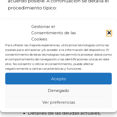
acuerdo posible. A continuación se detalla el
procedimiento típico:
Análisis Financiero Personal
Gestionar el
Revisar ingresos, gastos y deudas
Consentimiento de las
para evaluar la viabilidad de la
Cookies
reunificación.
Para ofrecer las mejores experiencias, utilizamos tecnologías como las
Asesoría Bancaria
cookies para almacenar y/o acceder a la información del dispositivo. El
consentimiento de estas tecnologías nos permitirá procesar datos como
Programar una cita con un asesor
el comportamiento de navegación o las identificaciones únicas en este
de CaixaBank para recibir
sitio. No consentir o retirar el consentimiento, puede afectar
negativamente a ciertas características y funciones.
propuestas personalizadas.
Presentación de Documentación
Acepto
DNI y documentos de identidad.
Denegado
Comprobantes de ingresos, como
nóminas o declaraciones de
Ver preferencias
autónomos.
Detalles de las deudas actuales,