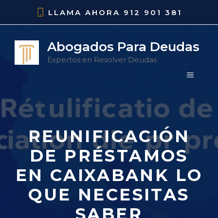
Saltar
LLAMA AHORA
912 901 381
al
contenido
Abogados Para Deudas
Expertos en Resolver Deudas
MENÚ
REUNIFICACIÓN
DE PRÉSTAMOS
EN CAIXABANK LO
QUE NECESITAS
SABER