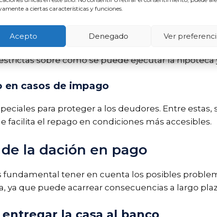
amente a ciertas características y funciones.
hipotecaria
Acepto
Denegado
Ver preferenci
po a los deudores para negociar las condiciones d
trictas sobre cómo se puede ejecutar la hipoteca y
io en casos de impago
peciales para proteger a los deudores. Entre estas,
ue facilita el repago en condiciones más accesibles.
 de la dación en pago
es fundamental tener en cuenta los posibles proble
ra, ya que puede acarrear consecuencias a largo plaz
entregar la casa al banco