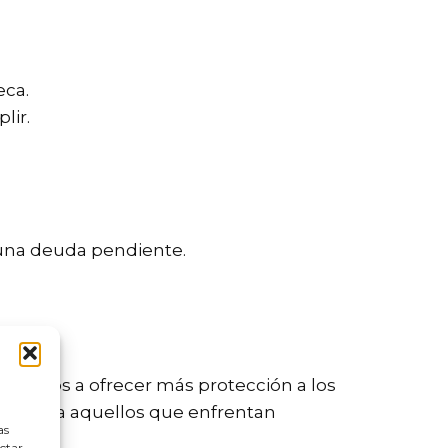
eca.
lir.
a una deuda pendiente.
tinados a ofrecer más protección a los
ado para aquellos que enfrentan
as
ectar