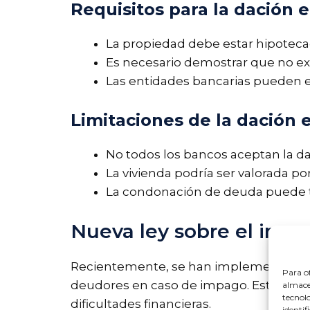
Requisitos para la dación 
La propiedad debe estar hipoteca
Es necesario demostrar que no exi
Las entidades bancarias pueden e
Limitaciones de la dación 
No todos los bancos aceptan la d
La vivienda podría ser valorada p
La condonación de deuda puede te
Nueva ley sobre el impa
Recientemente, se han implementado cam
Para of
deudores en caso de impago. Estas refo
almacen
tecnol
dificultades financieras.
identif