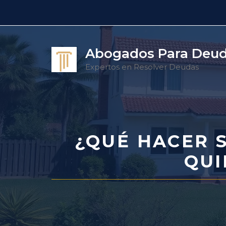
Saltar
al
contenido
Abogados Para Deu
Expertos en Resolver Deudas
¿QUÉ HACER S
QUI