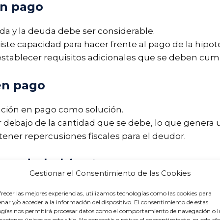
en pago
da y la deuda debe ser considerable.
ste capacidad para hacer frente al pago de la hipot
stablecer requisitos adicionales que se deben cump
en pago
ación en pago como solución.
or debajo de la cantidad que se debe, lo que gener
ner repercusiones fiscales para el deudor.
go de la hipoteca
Gestionar el Consentimiento de las Cookies
bios en la legislación hipotecaria en España, des
recer las mejores experiencias, utilizamos tecnologías como las cookies para
rmas buscan crear un entorno más justo y equilibr
ar y/o acceder a la información del dispositivo. El consentimiento de estas
ogías nos permitirá procesar datos como el comportamiento de navegación o l
icaciones únicas en este sitio. No consentir o retirar el consentimiento, puede af