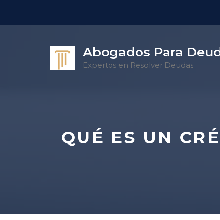
Saltar
al
contenido
Abogados Para Deu
Expertos en Resolver Deudas
QUÉ ES UN CR