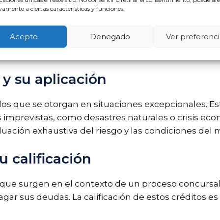
amente a ciertas características y funciones.
luyen:
Acepto
Denegado
Ver preferenci
an bienes o servicios esenciales durante la quiebra
 servicios públicos que son necesarios para manten
 y su aplicación
os que se otorgan en situaciones excepcionales. Es
imprevistas, como desastres naturales o crisis eco
uación exhaustiva del riesgo y las condiciones del 
u calificación
 que surgen en el contexto de un proceso concurs
gar sus deudas. La calificación de estos créditos e