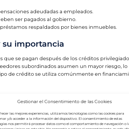
ompensaciones adeudadas a empleados.
deben ser pagados al gobierno.
a: préstamos respaldados por bienes inmuebles.
 su importancia
s que se pagan después de los créditos privilegiad
acreedores subordinados asumen un mayor riesgo, lo
tipo de crédito se utiliza comúnmente en financiamie
Gestionar el Consentimiento de las Cookies
os que se generan después de la declaración de qu
eración. Estos créditos tienen un carácter preferen
recer las mejores experiencias, utilizamos tecnologías como las cookies para
ar y/o acceder a la información del dispositivo. El consentimiento de estas
s previas a la quiebra.
ogías nos permitirá procesar datos como el comportamiento de navegación o l
icaciones únicas en este sitio. No consentir o retirar el consentimiento, puede af