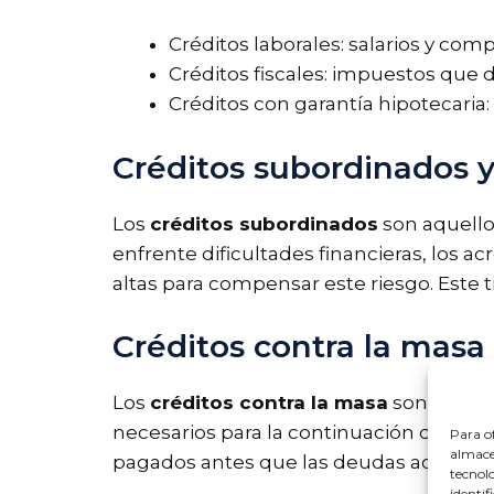
Créditos laborales: salarios y c
Créditos fiscales: impuestos que 
Créditos con garantía hipotecari
Créditos subordinados y
Los
créditos subordinados
son aquello
enfrente dificultades financieras, los 
altas para compensar este riesgo. Este 
Créditos contra la masa
Los
créditos contra la masa
son aquell
necesarios para la continuación de su op
Para of
almacen
pagados antes que las deudas acumulada
tecnol
identif