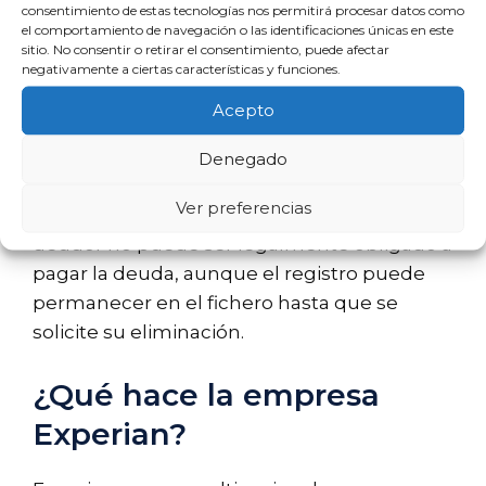
deudores deben conocer. Generalmente,
consentimiento de estas tecnologías nos permitirá procesar datos como
el comportamiento de navegación o las identificaciones únicas en este
una deuda prescribe después de seis años
sitio. No consentir o retirar el consentimiento, puede afectar
desde su registro, siempre que no se haya
negativamente a ciertas características y funciones.
realizado ningún pago o reconocimiento de
Acepto
la deuda durante ese tiempo.
Denegado
Este proceso de prescripción significa que,
Ver preferencias
tras el cumplimiento de este plazo, el
deudor no puede ser legalmente obligado a
pagar la deuda, aunque el registro puede
permanecer en el fichero hasta que se
solicite su eliminación.
¿Qué hace la empresa
Experian?