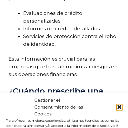
Evaluaciones de crédito
personalizadas.
Informes de crédito detallados.
Servicios de protección contra el robo
de identidad.
Esta información es crucial para las
empresas que buscan minimizar riesgos en
sus operaciones financieras.
¿Cuándo prescribe una
deuda en Badexcug?
Gestionar el
Consentimiento de las
Cookies
La prescripción de una deuda en el fichero
Para ofrecer las mejores experiencias, utilizamos tecnologías como las
Badexcug es un aspecto importante que los
cookies para almacenar y/o acceder a la información del dispositivo. El