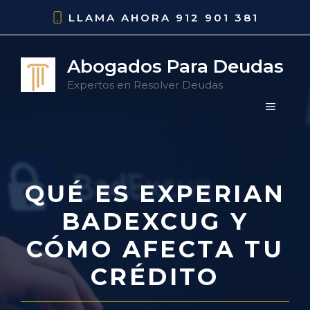
Saltar
LLAMA AHORA
912 901 381
al
contenido
Abogados Para Deudas
Expertos en Resolver Deudas
MENÚ
QUÉ ES EXPERIAN
BADEXCUG Y
CÓMO AFECTA TU
CRÉDITO