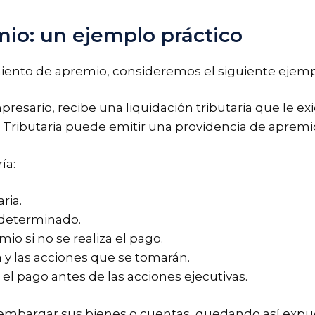
io: un ejemplo práctico
miento de apremio, consideremos el siguiente ejemp
ario, recibe una liquidación tributaria que le exig
a Tributaria puede emitir una providencia de apremi
ía:
ria.
 determinado.
io si no se realiza el pago.
a y las acciones que se tomarán.
 el pago antes de las acciones ejecutivas.
embargar sus bienes o cuentas, quedando así expue