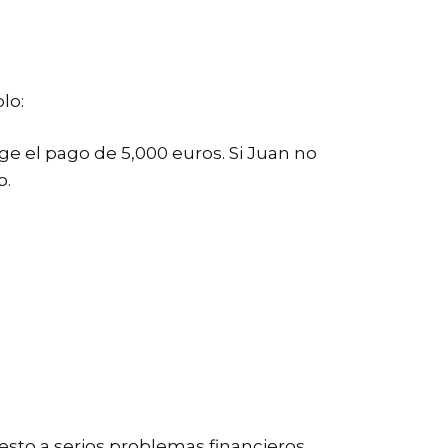
lo:
e el pago de 5,000 euros. Si Juan no
o.
sto a serios problemas financieros.