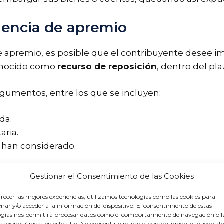
dencia de apremio
e apremio, es posible que el contribuyente desee i
conocido como
recurso de reposición
, dentro del pl
rgumentos, entre los que se incluyen:
da.
aria.
e han considerado.
al para maximizar las posibilidades de éxito en la
Gestionar el Consentimiento de las Cookies
ncia Tributaria
recer las mejores experiencias, utilizamos tecnologías como las cookies para
ar y/o acceder a la información del dispositivo. El consentimiento de estas
ogías nos permitirá procesar datos como el comportamiento de navegación o l
icaciones únicas en este sitio. No consentir o retirar el consentimiento, puede af