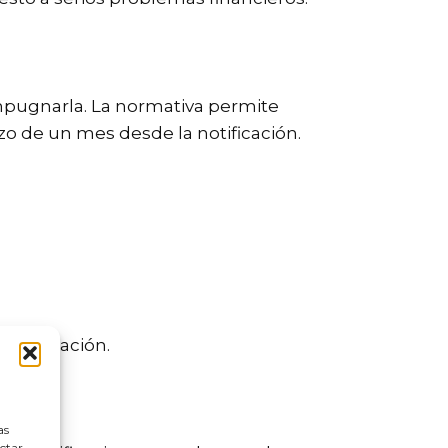
mpugnarla. La normativa permite
azo de un mes desde la notificación.
 impugnación.
as
ectar