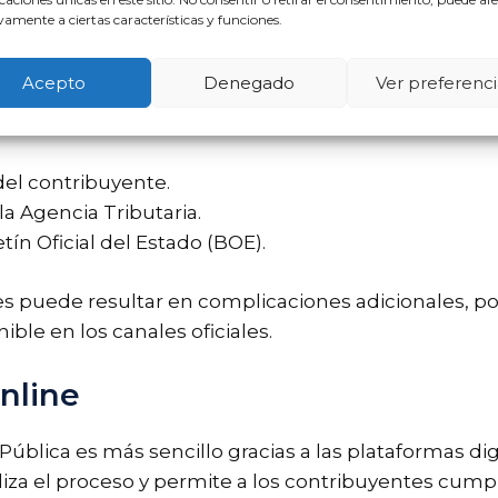
er notificación enviada por la Agencia Tributaria. E
amente a ciertas características y funciones.
formativas, otras pueden tener consecuencias signifi
Acepto
Denegado
Ver preferenci
 diversas maneras:
 del contribuyente.
la Agencia Tributaria.
ín Oficial del Estado (BOE).
nes puede resultar en complicaciones adicionales, por
ble en los canales oficiales.
nline
Pública es más sencillo gracias a las plataformas dig
giliza el proceso y permite a los contribuyentes cum