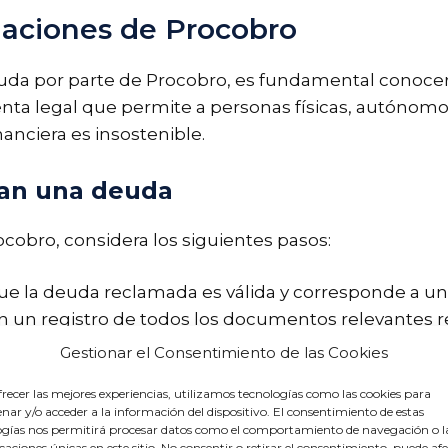
maciones de Procobro
da por parte de Procobro, es fundamental conocer
ta legal que permite a personas físicas, autónomo
anciera es insostenible.
man una deuda
ocobro, considera los siguientes pasos:
que la deuda reclamada es válida y corresponde a u
n un registro de todos los documentos relevantes r
llegar a un acuerdo de pago que sea manejable para t
Gestionar el Consentimiento de las Cookies
tes acoso o injusticia, busca asesoramiento legal para
recer las mejores experiencias, utilizamos tecnologías como las cookies para
ar y/o acceder a la información del dispositivo. El consentimiento de estas
deudas por Procobro
ogías nos permitirá procesar datos como el comportamiento de navegación o l
icaciones únicas en este sitio. No consentir o retirar el consentimiento, puede af