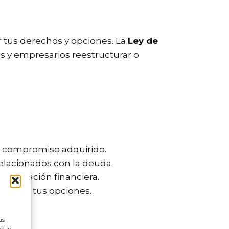
 tus derechos y opciones. La
Ley de
s y empresarios reestructurar o
n compromiso adquirido.
elacionados con la deuda.
u situación financiera.
 evaluar tus opciones.
as
ectar