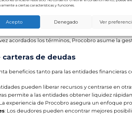
amente a ciertas características y funciones.
ocobro es la
compra de carteras de deudas
. Este p
Acepto
Denegado
Ver preferenci
obro evalúa las carteras de deudas disponibles en e
ncieras
: Se establecen términos y condiciones para 
 vez acordados los términos, Procobro asume la gesti
e carteras de deudas
ta beneficios tanto para las entidades financieras 
entidades pueden liberar recursos y centrarse en otra
eras permite a las entidades obtener liquidez rápid
 La experiencia de Procobro asegura un enfoque pro
es
: Los deudores pueden encontrar mejores posibili