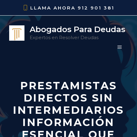
Saltar
LLAMA AHORA
912 901 381
al
contenido
Abogados Para Deudas
Expertos en Resolver Deudas
MENÚ
PRESTAMISTAS
DIRECTOS SIN
INTERMEDIARIOS
INFORMACIÓN
ESENCIAL QUE