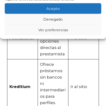
Característi
Proveedor
Enlace
Acepto
cas
Denegado
Plataforma
comparador
Ver preferencias
a con
Finmatcher
Ir al sitio
opciones
directas al
prestamista
Ofrece
préstamos
sin bancos
ni
Kreditium
Ir al sitio
intermediari
os para
perfiles