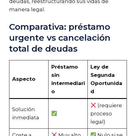
deudas, reestructurando sus vidas de
manera legal.
Comparativa: préstamo
urgente vs cancelación
total de deudas
Préstamo
Ley de
sin
Segunda
Aspecto
intermediari
Oportunida
o
d
(requiere
Solución
proceso
inmediata
legal)
Coste a
Muy alto
Nulo si se