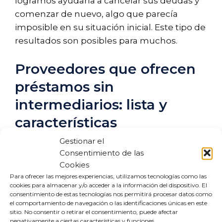
logramos ayudarla a cancelar sus deudas y
comenzar de nuevo, algo que parecía
imposible en su situación inicial. Este tipo de
resultados son posibles para muchos.
Proveedores que ofrecen
préstamos sin
intermediarios: lista y
características
Gestionar el
Si decides seguir adelante y explorar la
Consentimiento de las
opción de préstamos directos, aquí tienes
Cookies
una lista de proveedores que operan en
Para ofrecer las mejores experiencias, utilizamos tecnologías como las
cookies para almacenar y/o acceder a la información del dispositivo. El
este ámbito. Recuerda informarte bien
consentimiento de estas tecnologías nos permitirá procesar datos como
antes de firmar cualquier contrato:
el comportamiento de navegación o las identificaciones únicas en este
sitio. No consentir o retirar el consentimiento, puede afectar
negativamente a ciertas características y funciones.