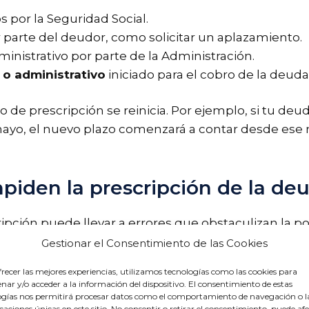
 por la Seguridad Social.
 parte del deudor, como solicitar un aplazamiento.
inistrativo por parte de la Administración.
 o administrativo
iniciado para el cobro de la deuda
de prescripción se reinicia. Por ejemplo, si tu deuda 
mayo, el nuevo plazo comenzará a contar desde es
piden la prescripción de la de
ripción puede llevar a errores que obstaculizan la p
cluyen:
Gestionar el Consentimiento de las Cookies
recer las mejores experiencias, utilizamos tecnologías como las cookies para
ionamientos
sin estar al tanto de que esto puede s
ar y/o acceder a la información del dispositivo. El consentimiento de estas
ogías nos permitirá procesar datos como el comportamiento de navegación o l
icaciones únicas en este sitio. No consentir o retirar el consentimiento, puede af