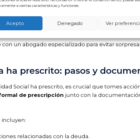
notificaciones
recibidas, lo que puede dificultar d
amente a ciertas características y funciones.
ncluso si no se ejecuta, un intento puede interrumpir 
Acepto
Denegado
Ver preferenci
ada caso es único y requiere un análisis adecuado para
iente con un abogado especializado para evitar sorpr
a ha prescrito: pasos y docume
dad Social ha prescrito, es crucial que tomes acción.
 formal de prescripción
junto con la documentació
incluyen:
aciones relacionadas con la deuda.