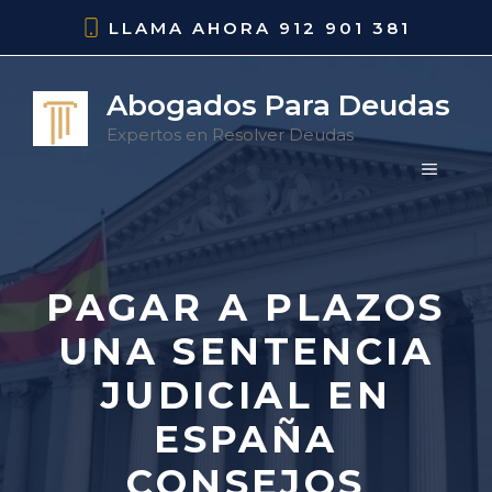
Saltar
LLAMA AHORA
912 901 381
al
contenido
Abogados Para Deudas
Expertos en Resolver Deudas
MENÚ
PAGAR A PLAZOS
UNA SENTENCIA
JUDICIAL EN
ESPAÑA
CONSEJOS