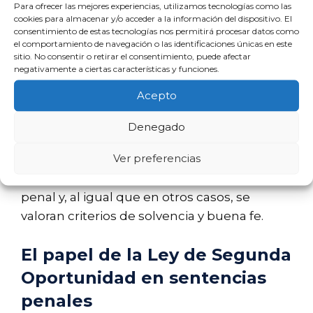
procedimientos judiciales perjudiciales.
Para ofrecer las mejores experiencias, utilizamos tecnologías como las
cookies para almacenar y/o acceder a la información del dispositivo. El
consentimiento de estas tecnologías nos permitirá procesar datos como
Aplazamiento de
el comportamiento de navegación o las identificaciones únicas en este
sitio. No consentir o retirar el consentimiento, puede afectar
sentencias penales
negativamente a ciertas características y funciones.
Acepto
La posibilidad de solicitar el fraccionamiento
del pago también se extiende a las
Denegado
sentencias penales, como multas o
Ver preferencias
indemnizaciones a víctimas. La solicitud
debe presentarse ante el juzgado de lo
penal y, al igual que en otros casos, se
valoran criterios de solvencia y buena fe.
El papel de la Ley de Segunda
Oportunidad en sentencias
penales