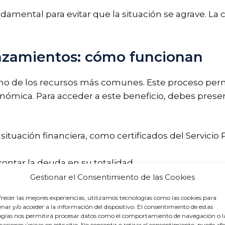
amental para evitar que la situación se agrave. La
azamientos: cómo funcionan
no de los recursos más comunes. Este proceso permi
onómica. Para acceder a este beneficio, debes presen
tuación financiera, como certificados del Servicio 
ontar la deuda en su totalidad.
Gestionar el Consentimiento de las Cookies
no tienes incumplimientos previos, el proceso suele s
recer las mejores experiencias, utilizamos tecnologías como las cookies para
la deuda es mayor, necesitarás un enfoque más robu
ar y/o acceder a la información del dispositivo. El consentimiento de estas
ogías nos permitirá procesar datos como el comportamiento de navegación o l
icaciones únicas en este sitio. No consentir o retirar el consentimiento, puede af