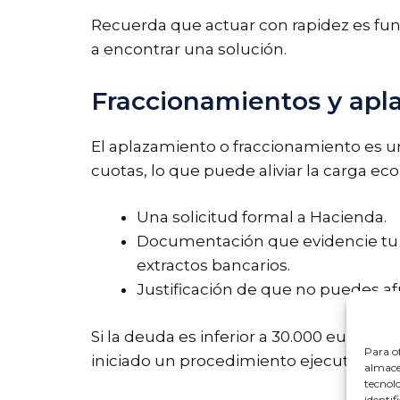
Recuerda que actuar con rapidez es fund
a encontrar una solución.
Fraccionamientos y apl
El aplazamiento o fraccionamiento es u
cuotas, lo que puede aliviar la carga ec
Una solicitud formal a Hacienda.
Documentación que evidencie tu si
extractos bancarios.
Justificación de que no puedes afr
Si la deuda es inferior a 30.000 euros y 
Para of
iniciado un procedimiento ejecutivo o 
almacen
tecnol
identif