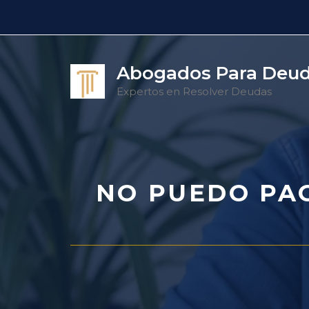
Saltar
al
contenido
Abogados Para Deu
Expertos en Resolver Deudas
NO PUEDO PA