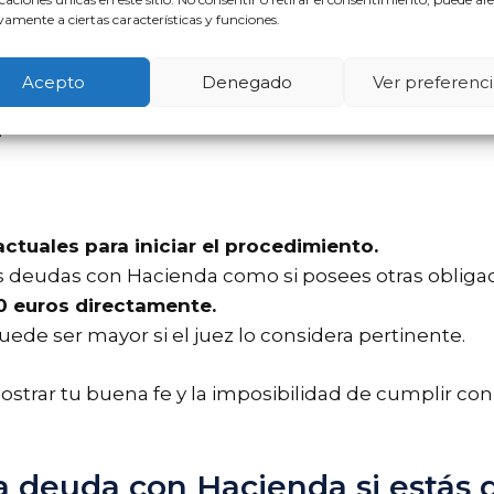
a Oportunidad puede ayudarte
amente a ciertas características y funciones.
herramienta poderosa que permite a las personas c
Acepto
Denegado
Ver preferenci
ienda. Esta ley está diseñada para ofrecer una segu
.
ctuales para iniciar el procedimiento.
enes deudas con Hacienda como si posees otras oblig
0 euros directamente.
ede ser mayor si el juez lo considera pertinente.
ostrar tu buena fe y la imposibilidad de cumplir co
na deuda con Hacienda si está