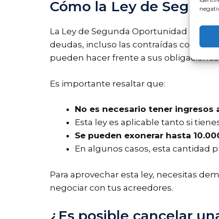
Cómo la Ley de Segund
negativ
La Ley de Segunda Oportunidad es una 
deudas, incluso las contraídas con Hac
pueden hacer frente a sus obligaciones
Es importante resaltar que:
No es necesario tener ingresos a
Esta ley es aplicable tanto si ti
Se pueden exonerar hasta 10.00
En algunos casos, esta cantidad pu
Para aprovechar esta ley, necesitas dem
negociar con tus acreedores.
¿Es posible cancelar u