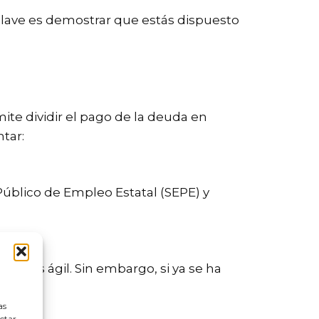
 clave es demostrar que estás dispuesto
te dividir el pago de la deuda en
tar:
Público de Empleo Estatal (SEPE) y
er más ágil. Sin embargo, si ya se ha
sto.
as
ectar