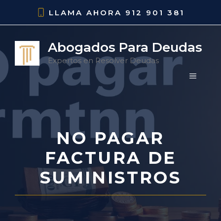
Saltar
LLAMA AHORA
912 901 381
al
contenido
Abogados Para Deudas
Expertos en Resolver Deudas
MENÚ
NO PAGAR
FACTURA DE
SUMINISTROS