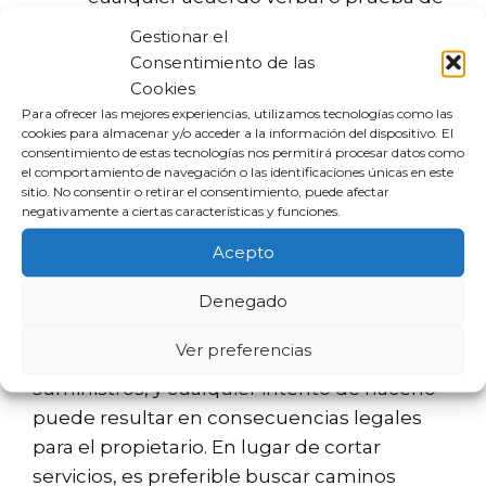
ocupación en la propiedad.
Gestionar el
Acciones legales:
Considera llevar a
Consentimiento de las
cabo un proceso legal si el inquilino no
Cookies
responde a las notificaciones.
Para ofrecer las mejores experiencias, utilizamos tecnologías como las
cookies para almacenar y/o acceder a la información del dispositivo. El
consentimiento de estas tecnologías nos permitirá procesar datos como
Es delito cortar la luz a un
el comportamiento de navegación o las identificaciones únicas en este
sitio. No consentir o retirar el consentimiento, puede afectar
inquilino
negativamente a ciertas características y funciones.
Acepto
Cortar el suministro eléctrico a un inquilino
no es solo una medida extrema sino
Denegado
también puede ser considerado un delito.
Ver preferencias
La ley protege a los inquilinos de cortes de
suministros, y cualquier intento de hacerlo
puede resultar en consecuencias legales
para el propietario. En lugar de cortar
servicios, es preferible buscar caminos