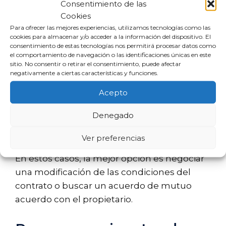
Consentimiento de las
Cookies
Estar desempleado o tener
Para ofrecer las mejores experiencias, utilizamos tecnologías como las
dificultades económicas.
cookies para almacenar y/o acceder a la información del dispositivo. El
consentimiento de estas tecnologías nos permitirá procesar datos como
No estar de acuerdo con un
el comportamiento de navegación o las identificaciones únicas en este
incremento del alquiler que cumple
sitio. No consentir o retirar el consentimiento, puede afectar
negativamente a ciertas características y funciones.
con las normativas vigentes.
Cambios personales o familiares que
Acepto
no afectan directamente a la vivienda.
Denegado
Disputas personales sin base
contractual con el arrendador.
Ver preferencias
En estos casos, la mejor opción es negociar
una modificación de las condiciones del
contrato o buscar un acuerdo de mutuo
acuerdo con el propietario.