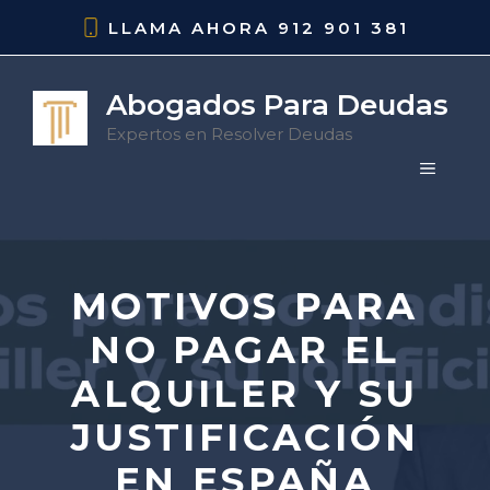
Saltar
LLAMA AHORA
912 901 381
al
contenido
Abogados Para Deudas
Expertos en Resolver Deudas
MENÚ
MOTIVOS PARA
NO PAGAR EL
ALQUILER Y SU
JUSTIFICACIÓN
EN ESPAÑA