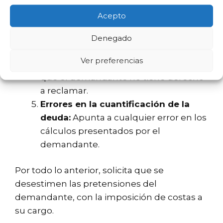
Argumenta que no hay pruebas que
Acepto
justifiquen la reclamación.
Prescripción de la acción:
Indica que
Denegado
el plazo para reclamar ha expirado.
Ver preferencias
Falta de legitimación activa:
Alega
que el demandante no tiene derecho
a reclamar.
Errores en la cuantificación de la
deuda:
Apunta a cualquier error en los
cálculos presentados por el
demandante.
Por todo lo anterior, solicita que se
desestimen las pretensiones del
demandante, con la imposición de costas a
su cargo.