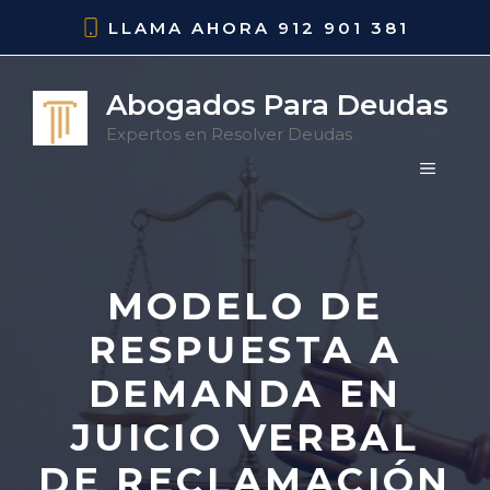
Saltar
LLAMA AHORA
912 901 381
al
contenido
Abogados Para Deudas
Expertos en Resolver Deudas
MENÚ
MODELO DE
RESPUESTA A
DEMANDA EN
JUICIO VERBAL
DE RECLAMACIÓN