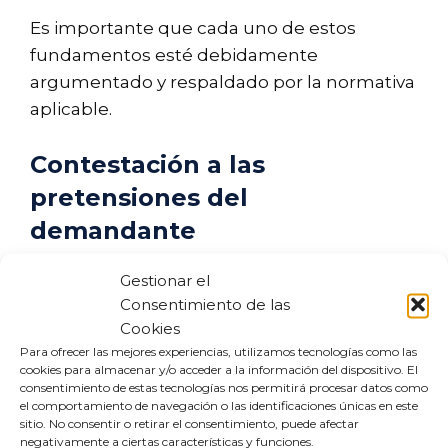
Es importante que cada uno de estos
fundamentos esté debidamente
argumentado y respaldado por la normativa
aplicable.
Contestación a las
pretensiones del
demandante
Gestionar el
Responde de manera específica a cada una
Consentimiento de las
de las pretensiones que el demandante ha
Cookies
formulado. Por ejemplo:
Para ofrecer las mejores experiencias, utilizamos tecnologías como las
cookies para almacenar y/o acceder a la información del dispositivo. El
Negación de la deuda reclamada:
consentimiento de estas tecnologías nos permitirá procesar datos como
el comportamiento de navegación o las identificaciones únicas en este
Aclara por qué no existe la deuda.
sitio. No consentir o retirar el consentimiento, puede afectar
Inexistencia de causa legítima:
negativamente a ciertas características y funciones.