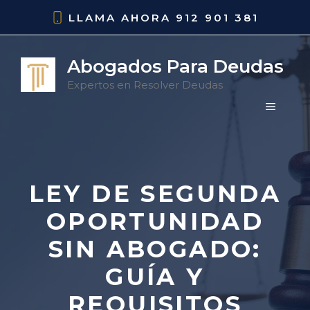
Saltar
LLAMA AHORA
912 901 381
al
contenido
Abogados Para Deudas
Expertos en Resolver Deudas
MENÚ
LEY DE SEGUNDA
OPORTUNIDAD
SIN ABOGADO:
GUÍA Y
REQUISITOS