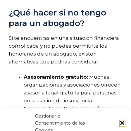
¿Qué hacer si no tengo
para un abogado?
Si te encuentras en una situación financiera
complicada y no puedes permitirte los
honorarios de un abogado, existen
alternativas que podrías considerar:
Asesoramiento gratuito:
Muchas
organizaciones y asociaciones ofrecen
asesoría legal gratuita para personas
en situación de insolvencia.
Foros en línea:
Participar en foros
Gestionar el
donde otras personas comparten sus
Consentimiento de las
experiencias puede proporcionarte
Cookies