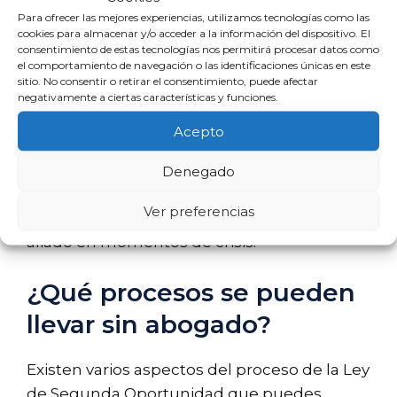
información útil.
Para ofrecer las mejores experiencias, utilizamos tecnologías como las
Documentación clara:
Asegúrate de
cookies para almacenar y/o acceder a la información del dispositivo. El
consentimiento de estas tecnologías nos permitirá procesar datos como
tener todos tus documentos
el comportamiento de navegación o las identificaciones únicas en este
organizados, lo que facilitará el
sitio. No consentir o retirar el consentimiento, puede afectar
negativamente a ciertas características y funciones.
proceso, incluso sin abogado.
Acepto
Además, es fundamental que te mantengas
informado sobre tus derechos y las
Denegado
obligaciones que conlleva el proceso. La
Ver preferencias
educación financiera puede ser un gran
aliado en momentos de crisis.
¿Qué procesos se pueden
llevar sin abogado?
Existen varios aspectos del proceso de la Ley
de Segunda Oportunidad que puedes