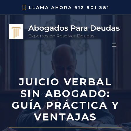
Saltar
LLAMA AHORA
912 901 381
al
contenido
Abogados Para Deudas
Expertos en Resolver Deudas
MENÚ
JUICIO VERBAL
SIN ABOGADO:
GUÍA PRÁCTICA Y
VENTAJAS