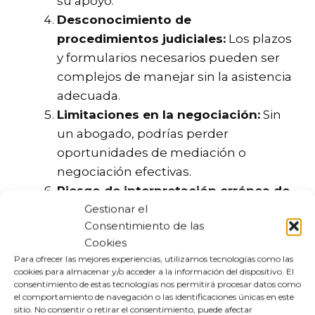
su apoyo.
Desconocimiento de
procedimientos judiciales:
Los plazos
y formularios necesarios pueden ser
complejos de manejar sin la asistencia
adecuada.
Limitaciones en la negociación:
Sin
un abogado, podrías perder
oportunidades de mediación o
negociación efectivas.
Riesgo de interpretación errónea de
Gestionar el
la ley:
La falta de conocimientos
Consentimiento de las
legales puede llevar a decisiones
Cookies
desfavorables.
Para ofrecer las mejores experiencias, utilizamos tecnologías como las
Falta de estrategia legal:
Un abogado
cookies para almacenar y/o acceder a la información del dispositivo. El
puede desarrollar una estrategia
consentimiento de estas tecnologías nos permitirá procesar datos como
el comportamiento de navegación o las identificaciones únicas en este
efectiva, algo que podrías no lograr sin
sitio. No consentir o retirar el consentimiento, puede afectar